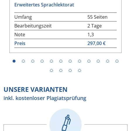
Erweitertes Sprachlektorat
Umfang
55 Seiten
Bearbeitungszeit
2 Tage
Note
1,3
Preis
297,00 €
1
2
3
4
5
6
7
8
9
10
11
12
13
14
15
16
UNSERE VARIANTEN
inkl. kostenloser Plagiatsprüfung