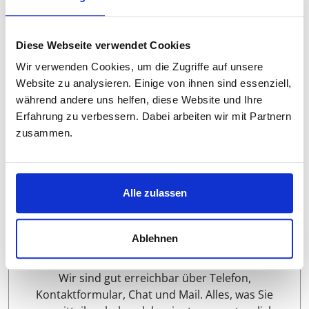
● Über Studi-Lektor
Diese Webseite verwendet Cookies
Wir unterstützen Studierende seit 1972. Gegründet
Wir verwenden Cookies, um die Zugriffe auf unsere
wurden wir als Verein für Studentenhilfe. Unser Ziel ist
Website zu analysieren. Einige von ihnen sind essenziell,
es, den Nachwuchs zu fördern und Studierende dabei
während andere uns helfen, diese Website und Ihre
zu unterstützen, gute Noten zu schreiben.
Erfahrung zu verbessern. Dabei arbeiten wir mit Partnern
zusammen.
Alle zulassen
Ablehnen
Anfrage bei studi-lektor.de
Wir sind gut erreichbar über Telefon,
Kontaktformular, Chat und Mail. Alles, was Sie