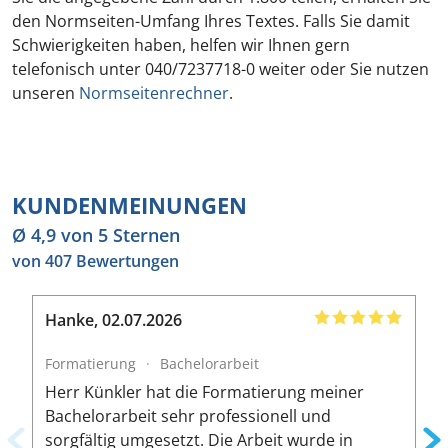
den Normseiten-Umfang Ihres Textes. Falls Sie damit
Schwierigkeiten haben, helfen wir Ihnen gern
telefonisch unter 040/7237718-0 weiter oder Sie nutzen
unseren
Normseitenrechner
.
KUNDENMEINUNGEN
Ø 4,9 von 5 Sternen
von 407 Bewertungen
Hanke
,
02.07.2026
C
Formatierung
·
Bachelorarbeit
L
Herr Künkler hat die Formatierung meiner
F
Bachelorarbeit sehr professionell und
ä
sorgfältig umgesetzt. Die Arbeit wurde in
w