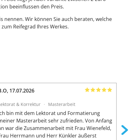
tion beeinflussen den Preis.
is nennen. Wir können Sie auch beraten, welche
 zum Reifegrad Ihres Werkes.
B.O
,
17.07.2026
Amir
,
1
Lektorat & Korrektur
·
Masterarbeit
Lektora
Ich bin mit dem Lektorat und Formatierung
Die Zus
meiner Masterarbeit sehr zufrieden. Von Anfang
reibung
an war die Zusammenarbeit mit Frau Wienefeld,
persön
Frau Herrmann und Herr Künkler äußerst
von Si