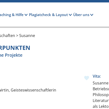
aching & Hilfe
Plagiatcheck & Layout
Über uns
schaften > Susanne
ERPUNKTEN
he Projekte
Vita:
Susanne 
Betriebs
irtin, Geisteswissenschaftlerin
Philosop
Literatur
als Lekt