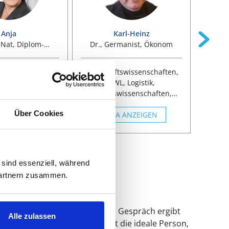
Anja
Karl-Heinz
. Nat, Diplom-
Dr., Germanist, Ökonom
Dr
 mit Nebenfach
VWL
swissenschaften,
Wirtschaftswissenschaften,
Wirtsc
chhaltigkeit,
BWL, Logistik,
BWL, V
nalismus,
Geisteswissenschaften,
Imm
ssenschaften,
Germanistik,
Makroö
Über Cookies
 ANZEIGEN
ografie
Literaturwissenschaft,
VITA ANZEIGEN
A
Anglistik, Kunstgeschichte,
Verte
Amerikanistik, Coaching
Verteidigung / Kolloquium
 sind essenziell, während
 Partnern zusammen.
re Leistungen und Prozesse. Im Gespräch ergibt
Alle zulassen
hen? Wer aus unserem Team ist die ideale Person,