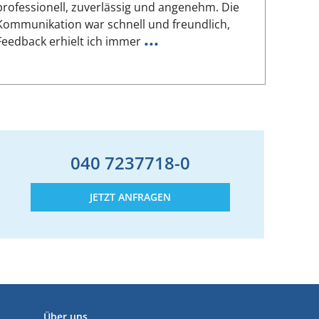
professionell, zuverlässig und angenehm. Die
geleist
Kommunikation war schnell und freundlich,
hat mei
...
Feedback erhielt ich immer
Seine 
040 7237718-0
JETZT ANFRAGEN
Über uns