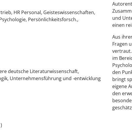
Autorent
Zusammen
trieb, HR Personal, Geisteswissenschaften,
und Unte
Psychologie, Persönlichkeitsforsch.,
einen re
Aus ihrer
Fragen u
vertraut
im Berei
Psycholo
re deutsche Literaturwissenschaft,
den Punk
gogik, Unternehmensführung und -entwicklung
bringt s
eigene A
den erwe
besonder
geschätz
)