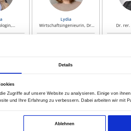
na
Lydia
ologin,
Wirtschaftsingenieurin, Dr.
Dr. rer
irtin
Ing.
Geografin
enschaften,
Wirtschaftswissenschaften,
Wirtschaft
rsonal,
BWL, Logistik,
VWL, Na
ychologie,
Wirtschaftsingenieur,
Jour
managem.,
Projektmanagement, Change
Naturwi
Details
ualitative
EIGEN
VITA ANZEIGEN
Management,
VITA
Ge
ychologie,
Ingenieurwissenschaften,
chologie,
Maschinenbau,
ychologie,
Wirtschaftsingenieur
Cookies
hologie,
e Zugriffe auf unsere Website zu analysieren. Einige von ihnen
HR Personal,
site und Ihre Erfahrung zu verbessern. Dabei arbeiten wir mit
Forschung
jektkoordinatorin. Sie können Fragen stellen, rund um unse
Ablehnen
hes sind die Punkte, an denen Sie sich Unterstützung wünsc