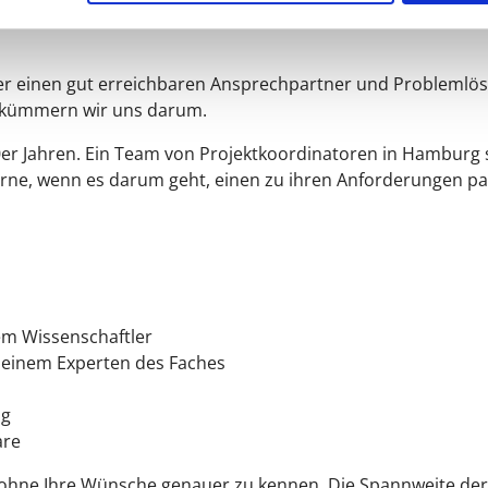
ng trifft, gemeinsam an einem Projekt zu arbeiten, sollte
er einen gut erreichbaren Ansprechpartner und Problemlöse
n kümmern wir uns darum.
0er Jahren. Ein Team von Projektkoordinatoren in Hamburg s
erne, wenn es darum geht, einen zu ihren Anforderungen 
em Wissenschaftler
n einem Experten des Faches
ng
are
 ohne Ihre Wünsche genauer zu kennen. Die Spannweite der P