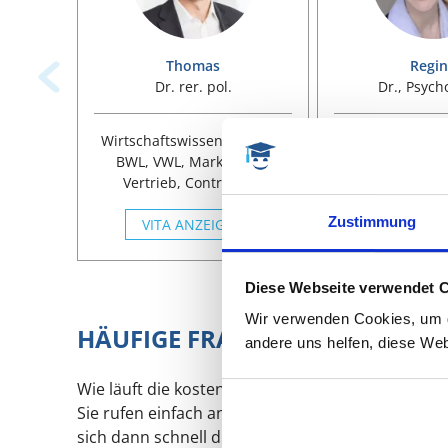
Thomas
Regi
Dr. rer. pol.
Dr., Psych
Betriebsw
Wirtschaftswissenschaften,
Wirtschaftswiss
BWL, VWL, Marketing &
BWL, HR Pe
Vertrieb, Controlling,
Wirtschaftsps
Rechnungswesen,
Gesundheits
Zustimmung
Gesundheitsmanagem.
VITA ANZEIGEN
Leadership, Q
VITA ANZ
Forschung, Ps
Klinische Psy
Wirtschaftsps
Diese Webseite verwendet 
Arbeitspsyc
Wir verwenden Cookies, um di
Psychotherapie, 
HÄUFIGE FRAGEN
andere uns helfen, diese Web
Qualitative 
Wie läuft die kostenlose Vorabberatung ab?
Sie rufen einfach an und sprechen mit einer Pro
sich dann schnell die weitere Zielrichtung. Welc