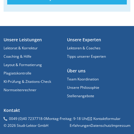
FUSSZEILE
Unsere Leistungen
Unsere Experten
Lektorat & Korrektur
Lektoren & Coaches
Coaching & Hilfe
Tipps unserer Experten
Layout & Formatierung
Über uns
Plagiatskontrolle
Team Koordination
KI-Prüfung & Zitations-Check
Unsere Philosophie
Normseitenrechner
Stellenangebote
Kontakt
0049 (0)40 7237718-0
Montag-Freitag: 9-18 Uhr
Kontaktformular
© 2026 Studi-Lektor GmbH
Erfahrungen
Datenschutz
Impressum