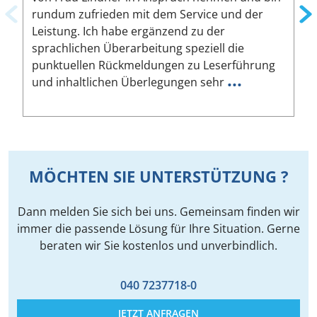
rundum zufrieden mit dem Service und der
A
Leistung. Ich habe ergänzend zu der
W
sprachlichen Überarbeitung speziell die
ä
punktuellen Rückmeldungen zu Leserführung
a
...
und inhaltlichen Überlegungen sehr
u
MÖCHTEN SIE UNTERSTÜTZUNG ?
Dann melden Sie sich bei uns. Gemeinsam finden wir
immer die passende Lösung für Ihre Situation. Gerne
beraten wir Sie kostenlos und unverbindlich.
040 7237718-0
JETZT ANFRAGEN