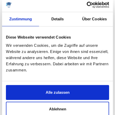
040 723 77 18 0
Zustimmung
Details
Über Cookies
Wir sind von 9 -18 Uhr
telefonisch gut erreichbar
Diese Webseite verwendet Cookies
Anfrage starten
Wir verwenden Cookies, um die Zugriffe auf unsere
Wir melden uns
Website zu analysieren. Einige von ihnen sind essenziell,
innerhalb von 24 Stunden
während andere uns helfen, diese Website und Ihre
Erfahrung zu verbessern. Dabei arbeiten wir mit Partnern
E-Mail schreiben
zusammen.
Nutzen Sie unsere
kostenlose Vorab-Beratung
Alle zulassen
ANDERE LEKTOREN UND COACHES
aus dem Fachbereich Wirtschaftswissenschaften
Ablehnen