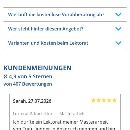
Wie läuft die kostenlose Vorabberatung ab?
Wer steht hinter diesem Angebot?
Varianten und Kosten beim Lektorat
KUNDENMEINUNGEN
Ø 4,9 von 5 Sternen
von 407 Bewertungen
Sarah
,
27.07.2026
B
Lektorat & Korrektur
·
Masterarbeit
L
Ich durfte ein Lektorat meiner Masterarbeit
I
von Frau Lindner in Anspruch nehmen und bin
m