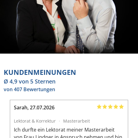
KUNDENMEINUNGEN
Ø 4,9 von 5 Sternen
von 407 Bewertungen
Sarah
,
27.07.2026
B
Lektorat & Korrektur
·
Masterarbeit
L
Ich durfte ein Lektorat meiner Masterarbeit
I
von Frau Lindner in Anspruch nehmen und bin
m