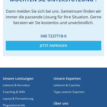
Dann melden Sie sich bei uns. Gemeinsam finden wir
immer die passende Lösung für Ihre Situation. Gerne
beraten wir Sie kostenlos und unverbindlich.
040 7237718-0
JETZT ANFRAGEN
FUSSZEILE
Unsere Leistungen
Unsere Experten
Lektorat & Korrektur
Lektoren & Coaches
Coaching & Hilfe
Tipps unserer Experten
Layout & Formatierung
Über uns
Plagiatskontrolle