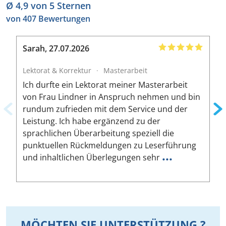
Ø 4,9 von 5 Sternen
von 407 Bewertungen
Sarah
,
27.07.2026
B
Lektorat & Korrektur
·
Masterarbeit
L
Ich durfte ein Lektorat meiner Masterarbeit
I
von Frau Lindner in Anspruch nehmen und bin
m
rundum zufrieden mit dem Service und der
A
Leistung. Ich habe ergänzend zu der
W
sprachlichen Überarbeitung speziell die
ä
punktuellen Rückmeldungen zu Leserführung
a
...
und inhaltlichen Überlegungen sehr
u
MÖCHTEN SIE UNTERSTÜTZUNG ?