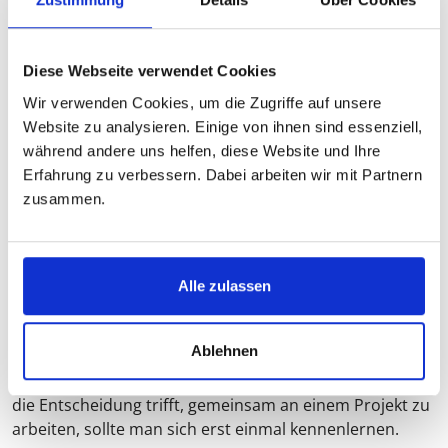
Maschinenbau, Wirtschaftsingenieur,
Mikrosystemtechnik, Materialwissenschaft, LaTeX
VITA ANZEIGEN
Diese Webseite verwendet Cookies
Wir verwenden Cookies, um die Zugriffe auf unsere
Website zu analysieren. Einige von ihnen sind essenziell,
während andere uns helfen, diese Website und Ihre
HÄUFIGE FRAGEN
Erfahrung zu verbessern. Dabei arbeiten wir mit Partnern
zusammen.
Wie läuft die kostenlose Vorabberatung ab?
Sie rufen einfach an und sprechen mit einer
Projektkoordinatorin. Sie können Fragen stellen, rund
um unsere Leistungen und Prozesse. Im Gespräch
Alle zulassen
ergibt sich dann schnell die weitere Zielrichtung.
Welches sind die Punkte, an denen Sie sich
Ablehnen
Unterstützung wünschen? Wer aus unserem Team ist
die ideale Person, um Sie zu unterstützen? Bevor man
die Entscheidung trifft, gemeinsam an einem Projekt zu
arbeiten, sollte man sich erst einmal kennenlernen.