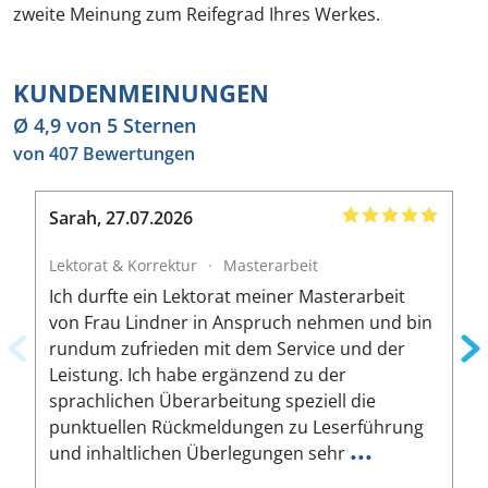
zweite Meinung zum Reifegrad Ihres Werkes.
KUNDENMEINUNGEN
Ø 4,9 von 5 Sternen
von 407 Bewertungen
Sarah
,
27.07.2026
B
Lektorat & Korrektur
·
Masterarbeit
L
Ich durfte ein Lektorat meiner Masterarbeit
I
von Frau Lindner in Anspruch nehmen und bin
m
rundum zufrieden mit dem Service und der
A
Leistung. Ich habe ergänzend zu der
W
sprachlichen Überarbeitung speziell die
ä
punktuellen Rückmeldungen zu Leserführung
a
...
und inhaltlichen Überlegungen sehr
u