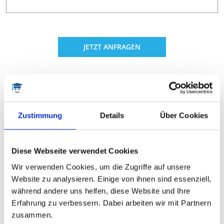
JETZT ANFRAGEN
PREIS & LEISTUNG
Was wir für Sie tun, wie lange es dauert und was
es kostet
Zustimmung
Details
Über Cookies
Jede Dissertation ist ein Unikat und wird von uns auch
so wertgeschätzt. Das heißt, Sie erhalten eine
Diese Webseite verwendet Cookies
Unterstützung durch einen unserer Coaches,
Wir verwenden Cookies, um die Zugriffe auf unsere
abgestimmt auf Ihr Projekt und Ihre Problemstellung.
Website zu analysieren. Einige von ihnen sind essenziell,
Beispiele für mögliche Schwerpunkte, Kosten und Dauer
während andere uns helfen, diese Website und Ihre
sehen Sie unten.
Erfahrung zu verbessern. Dabei arbeiten wir mit Partnern
zusammen.