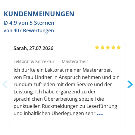
KUNDENMEINUNGEN
Ø 4,9 von 5 Sternen
von 407 Bewertungen
Sarah
,
27.07.2026
B
Lektorat & Korrektur
·
Masterarbeit
L
Ich durfte ein Lektorat meiner Masterarbeit
I
von Frau Lindner in Anspruch nehmen und bin
m
rundum zufrieden mit dem Service und der
A
Leistung. Ich habe ergänzend zu der
W
sprachlichen Überarbeitung speziell die
ä
punktuellen Rückmeldungen zu Leserführung
a
...
und inhaltlichen Überlegungen sehr
u