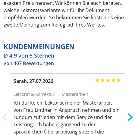
exakten Preis nennen. Wir können Sie auch beraten,
welche Lektoratsvariante wir für Ihr Dokument
empfehlen würden. So bekommen Sie kostenlos eine
zweite Meinung zum Reifegrad Ihres Werkes.
KUNDENMEINUNGEN
Ø 4,9 von 5 Sternen
von 407 Bewertungen
Sarah
,
27.07.2026
B
Lektorat & Korrektur
·
Masterarbeit
L
Ich durfte ein Lektorat meiner Masterarbeit
I
von Frau Lindner in Anspruch nehmen und bin
m
rundum zufrieden mit dem Service und der
A
Leistung. Ich habe ergänzend zu der
W
sprachlichen Überarbeitung speziell die
ä