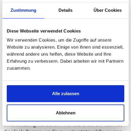
Zustimmung
Details
Über Cookies
Psychologie, Klinische Psychologie, Medizin,
Gesundheitswiss., Humanmedizin, Klin. Psychologie
Diese Webseite verwendet Cookies
VITA ANZEIGEN
Wir verwenden Cookies, um die Zugriffe auf unsere
Website zu analysieren. Einige von ihnen sind essenziell,
während andere uns helfen, diese Website und Ihre
Erfahrung zu verbessern. Dabei arbeiten wir mit Partnern
HÄUFIGE FRAGEN
zusammen.
Wie läuft die kostenlose Vorabberatung ab?
Sie rufen einfach an und sprechen mit einer
Alle zulassen
Projektkoordinatorin. Sie können Fragen stellen, rund
um unsere Leistungen und Prozesse. Im Gespräch
ergibt sich dann schnell die weitere Zielrichtung.
Ablehnen
Welches sind die Punkte, an denen Sie sich
Unterstützung wünschen? Wer aus unserem Team ist