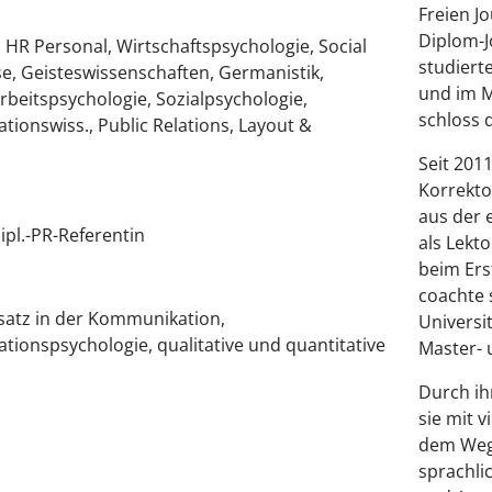
Freien J
Diplom-J
 HR Personal, Wirtschaftspsychologie, Social
studiert
se, Geisteswissenschaften, Germanistik,
und im M
rbeitspsychologie, Sozialpsychologie,
schloss 
onswiss., Public Relations, Layout &
Seit 2011
Korrekto
aus der 
Dipl.-PR-Referentin
als Lekt
beim Erst
coachte s
satz in der Kommunikation,
Universi
ationspsychologie, qualitative und quantitative
Master- 
Durch ih
sie mit 
dem Weg 
sprachlic