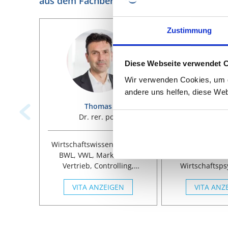
aus dem Fachbereich Wirtschaftswissensc
Zustimmung
Diese Webseite verwendet 
Wir verwenden Cookies, um di
andere uns helfen, diese Web
Thomas
Regi
Dr. rer. pol.
Dr., Psych
Betriebsw
Wirtschaftswissenschaften,
Wirtschaftswiss
BWL, VWL, Marketing &
BWL, HR Pe
Vertrieb, Controlling,
Wirtschaftsps
Rechnungswesen,
Gesundheits
Gesundheitsmanagem.
VITA ANZEIGEN
Leadership, Q
VITA ANZ
Forschung, Ps
Klinische Psy
Wirtschaftsps