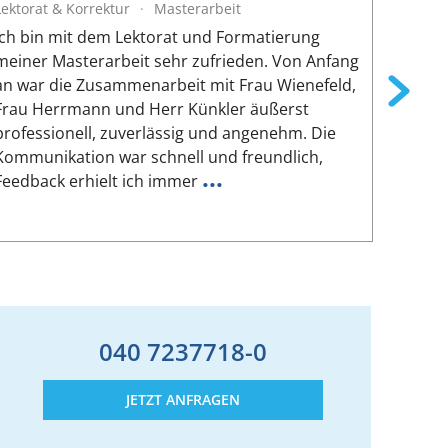
Lektorat & Korrektur
·
Masterarbeit
Lektora
Ich bin mit dem Lektorat und Formatierung
Die Zus
meiner Masterarbeit sehr zufrieden. Von Anfang
reibung
an war die Zusammenarbeit mit Frau Wienefeld,
persön
Frau Herrmann und Herr Künkler äußerst
von Si
professionell, zuverlässig und angenehm. Die
geleist
Kommunikation war schnell und freundlich,
hat mei
...
Feedback erhielt ich immer
Seine 
040 7237718-0
JETZT ANFRAGEN