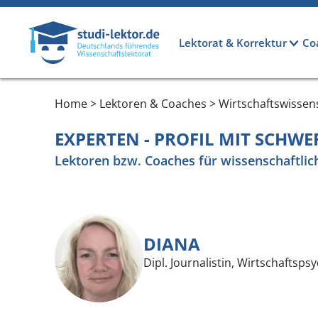
Direkt zum Inhalt
Hauptnavigation
Lektorat & Korrektur
Co
Home > Lektoren & Coaches > Wirtschaftswissen
EXPERTEN - PROFIL MIT SCHW
Lektoren bzw. Coaches für wissenschaftlic
DIANA
Dipl. Journalistin, Wirtschaftsp