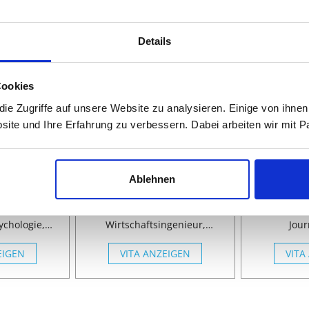
haften
Details
Cookies
e Zugriffe auf unsere Website zu analysieren. Einige von ihnen
site und Ihre Erfahrung zu verbessern. Dabei arbeiten wir mit
na
Lydia
ologin,
Wirtschaftsingenieurin, Dr.
Dr. rer
irtin
Ing.
Geografin
Ablehnen
enschaften,
Wirtschaftswissenschaften,
Wirtschaft
rsonal,
BWL, Logistik,
VWL, Na
ychologie,
Wirtschaftsingenieur,
Jour
managem.,
Projektmanagement, Change
Naturwi
ualitative
EIGEN
VITA ANZEIGEN
Management,
VITA
Ge
ychologie,
Ingenieurwissenschaften,
chologie,
Maschinenbau,
ychologie,
Wirtschaftsingenieur