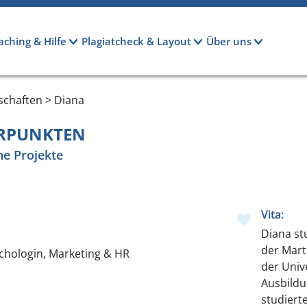
aching & Hilfe
Plagiatcheck & Layout
Über uns
schaften > Diana
ERPUNKTEN
he Projekte
Vita:
Diana st
der Mart
sychologin, Marketing & HR
der Unive
Ausbild
studiert