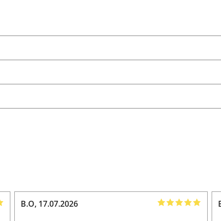
hologie,
HR Personal,
Forschung
B.O
,
17.07.2026