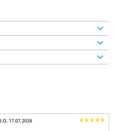
B.O
,
17.07.2026
Amir
,
1