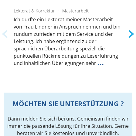
Lektorat & Korrektur
·
Masterarbeit
L
Ich durfte ein Lektorat meiner Masterarbeit
I
von Frau Lindner in Anspruch nehmen und bin
m
rundum zufrieden mit dem Service und der
A
Leistung. Ich habe ergänzend zu der
W
sprachlichen Überarbeitung speziell die
ä
punktuellen Rückmeldungen zu Leserführung
a
...
und inhaltlichen Überlegungen sehr
u
MÖCHTEN SIE UNTERSTÜTZUNG ?
Dann melden Sie sich bei uns. Gemeinsam finden wir
immer die passende Lösung für Ihre Situation. Gerne
beraten wir Sie kostenlos und unverbindlich.