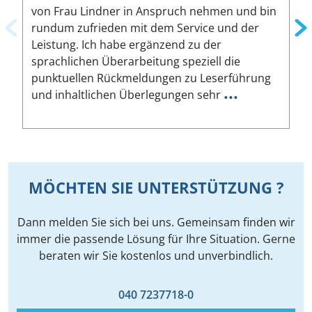
von Frau Lindner in Anspruch nehmen und bin
m
rundum zufrieden mit dem Service und der
A
Leistung. Ich habe ergänzend zu der
W
sprachlichen Überarbeitung speziell die
ä
punktuellen Rückmeldungen zu Leserführung
a
...
und inhaltlichen Überlegungen sehr
u
MÖCHTEN SIE UNTERSTÜTZUNG ?
Dann melden Sie sich bei uns. Gemeinsam finden wir
immer die passende Lösung für Ihre Situation. Gerne
beraten wir Sie kostenlos und unverbindlich.
040 7237718-0