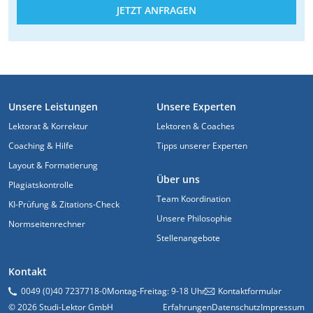
JETZT ANFRAGEN
FUSSZEILE
Unsere Leistungen
Unsere Experten
Lektorat & Korrektur
Lektoren & Coaches
Coaching & Hilfe
Tipps unserer Experten
Layout & Formatierung
Über uns
Plagiatskontrolle
Team Koordination
KI-Prüfung & Zitations-Check
Unsere Philosophie
Normseitenrechner
Stellenangebote
Kontakt
0049 (0)40 7237718-0
Montag-Freitag: 9-18 Uhr
Kontaktformular
© 2026 Studi-Lektor GmbH
Erfahrungen
Datenschutz
Impressum