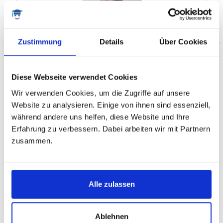
Martin
Zustimmung
Details
Über Cookies
Dr., Biologe, Lektor dt.+engl.
Medizin, Gesundheitswiss., Genetik,
Diese Webseite verwendet Cookies
Naturwissenschaften, Biologie,
Wir verwenden Cookies, um die Zugriffe auf unsere
Agrarwissenschaften, Englische Arbeiten
Website zu analysieren. Einige von ihnen sind essenziell,
VITA ANZEIGEN
während andere uns helfen, diese Website und Ihre
Erfahrung zu verbessern. Dabei arbeiten wir mit Partnern
zusammen.
HÄUFIGE FRAGEN
Alle zulassen
Wie läuft die kostenlose Vorabberatung ab?
Sie rufen einfach an und sprechen mit einer
Projektkoordinatorin. Sie können Fragen stellen, rund
Ablehnen