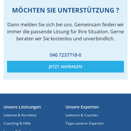
MÖCHTEN SIE UNTERSTÜTZUNG ?
Dann melden Sie sich bei uns. Gemeinsam finden wir
immer die passende Lösung für Ihre Situation. Gerne
beraten wir Sie kostenlos und unverbindlich.
040 7237718-0
JETZT ANFRAGEN
FUSSZEILE
Unsere Leistungen
Unsere Experten
Lektorat & Korrektur
Lektoren & Coaches
Coaching & Hilfe
Tipps unserer Experten