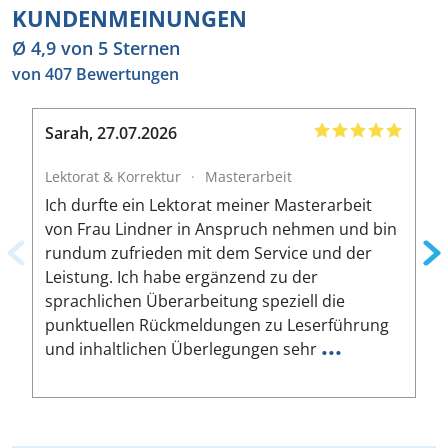
KUNDENMEINUNGEN
Ø 4,9 von 5 Sternen
von 407 Bewertungen
Sarah
,
27.07.2026
B
Lektorat & Korrektur
·
Masterarbeit
L
Ich durfte ein Lektorat meiner Masterarbeit
I
von Frau Lindner in Anspruch nehmen und bin
m
rundum zufrieden mit dem Service und der
A
Leistung. Ich habe ergänzend zu der
W
sprachlichen Überarbeitung speziell die
ä
punktuellen Rückmeldungen zu Leserführung
a
...
und inhaltlichen Überlegungen sehr
u