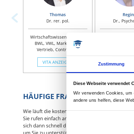
Thomas
Regi
Dr. rer. pol.
Dr., Psych
Betriebsw
Wirtschaftswissenschaften,
Wirtschaftswiss
BWL, VWL, Marketing &
BWL, HR Pe
Vertrieb, Controlling,
Wirtschaftsps
Rechnungswesen,
Gesundheits
Gesundheitsmanagem.
VITA ANZEIGEN
Leadership, Q
VITA ANZ
Zustimmung
Forschung, Ps
Klinische Psy
Wirtschaftsps
Diese Webseite verwendet 
Arbeitspsyc
Wir verwenden Cookies, um di
Psychotherapie, 
HÄUFIGE FRAGEN
Qualitative 
andere uns helfen, diese Web
Wie läuft die kostenlose Vorabberatung ab?
Sie rufen einfach an und sprechen mit einer Pro
sich dann schnell die weitere Zielrichtung. Welc
um Sie zu unterstützen? Bevor man die Entscheidu