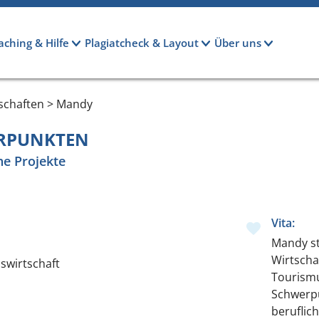
aching & Hilfe
Plagiatcheck & Layout
Über uns
schaften > Mandy
ERPUNKTEN
he Projekte
Vita:
Mandy st
Wirtscha
swirtschaft
Tourismu
Schwerpu
beruflic