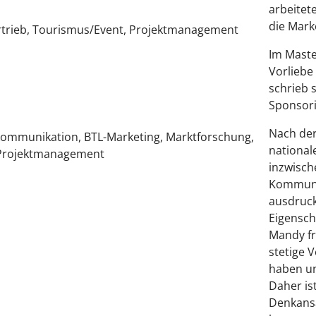
arbeitet
die Mark
rtrieb, Tourismus/Event, Projektmanagement
Im Maste
Vorliebe
schrieb 
Sponsori
Nach der
ommunikation, BTL-Marketing, Marktforschung,
national
 Projektmanagement
inzwisch
Kommunik
ausdruck
Eigensch
Mandy fre
stetige 
haben un
Daher is
Denkansä