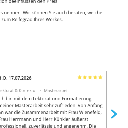
tion beeinflussen den Preis.
is nennen. Wir können Sie auch beraten, welche
 zum Reifegrad Ihres Werkes.
B.O
,
17.07.2026
Amir
,
1
Lektorat & Korrektur
·
Masterarbeit
Lektora
Ich bin mit dem Lektorat und Formatierung
Die Zus
meiner Masterarbeit sehr zufrieden. Von Anfang
reibung
an war die Zusammenarbeit mit Frau Wienefeld,
persön
Frau Herrmann und Herr Künkler äußerst
von Si
professionell, zuverlässig und angenehm. Die
geleist