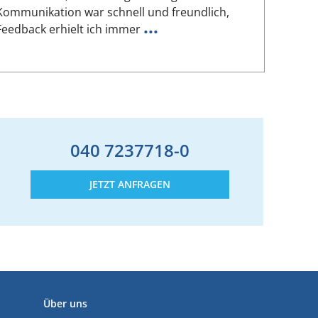
Kommunikation war schnell und freundlich,
hat mei
...
Feedback erhielt ich immer
Seine 
040 7237718-0
JETZT ANFRAGEN
Über uns