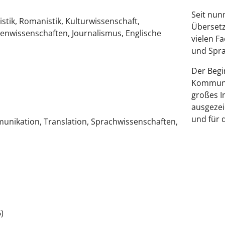
Seit nun
stik, Romanistik, Kulturwissenschaft,
Übersetz
nwissenschaften, Journalismus, Englische
vielen F
und Spra
Der Begi
Kommunik
großes I
ausgezeic
und für 
unikation, Translation, Sprachwissenschaften,
)