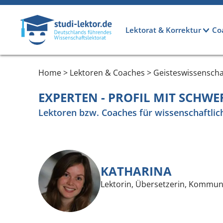
Direkt zum Inhalt
Hauptnavigation
Lektorat & Korrektur
Co
Home > Lektoren & Coaches > Geisteswissenscha
EXPERTEN - PROFIL MIT SCHW
Lektoren bzw. Coaches für wissenschaftlic
KATHARINA
Lektorin, Übersetzerin, Kommun