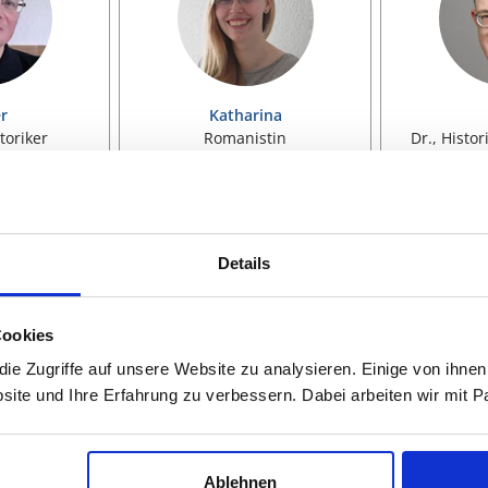
r
Katharina
toriker
Romanistin
Dr., Histor
schaften,
Geisteswissenschaften,
Geistesw
ilosophie,
Sprachwissenschaft,
Ges
aften, LaTeX
Romanistik, Soziologie
Politikw
Details
Jou
EIGEN
VITA ANZEIGEN
VITA
Cookies
e Zugriffe auf unsere Website zu analysieren. Einige von ihnen
site und Ihre Erfahrung zu verbessern. Dabei arbeiten wir mit
Ablehnen