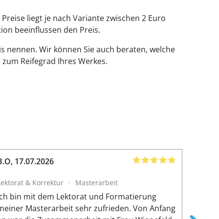
reise liegt je nach Variante zwischen 2 Euro
tion beeinflussen den Preis.
is nennen. Wir können Sie auch beraten, welche
 zum Reifegrad Ihres Werkes.
B.O
,
17.07.2026
Amir
,
1
Lektorat & Korrektur
·
Masterarbeit
Lektora
Ich bin mit dem Lektorat und Formatierung
Die Zus
meiner Masterarbeit sehr zufrieden. Von Anfang
reibung