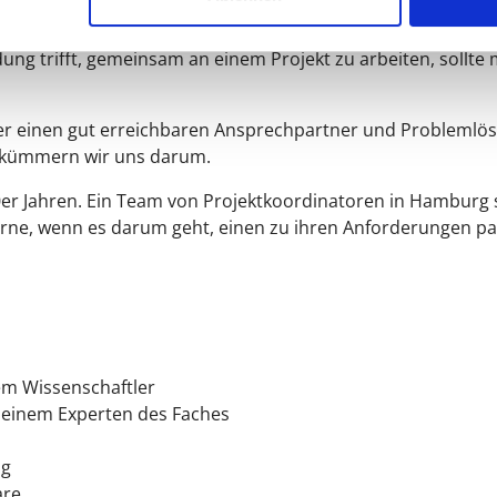
jektkoordinatorin. Sie können Fragen stellen, rund um unse
hes sind die Punkte, an denen Sie sich Unterstützung wünsc
ng trifft, gemeinsam an einem Projekt zu arbeiten, sollte
er einen gut erreichbaren Ansprechpartner und Problemlöse
n kümmern wir uns darum.
0er Jahren. Ein Team von Projektkoordinatoren in Hamburg s
erne, wenn es darum geht, einen zu ihren Anforderungen 
em Wissenschaftler
n einem Experten des Faches
ng
are