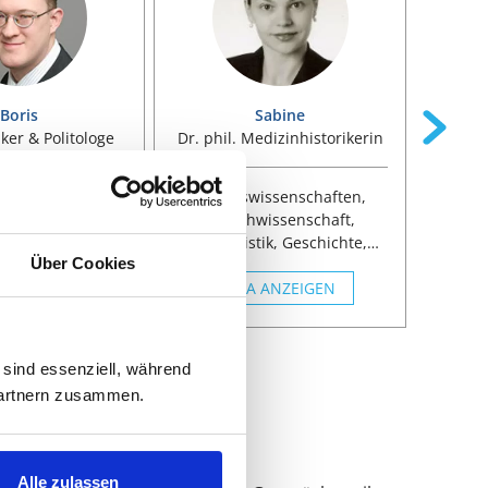
Boris
Sabine
iker & Politologe
Dr. phil. Medizinhistorikerin
Dr.,
issenschaften,
Geisteswissenschaften,
Wirtsc
chichte,
Sprachwissenschaft,
issenschaften,
Romanistik, Geschichte,
Geis
Über Cookies
rnalistik
Kulturwissenschaft, Medizin,
 ANZEIGEN
Gesundheitswiss.,
VITA ANZEIGEN
Lit
Humanmedizin,
Anglis
Zahnmedizin
Amer
Verte
 sind essenziell, während
 Partnern zusammen.
Alle zulassen