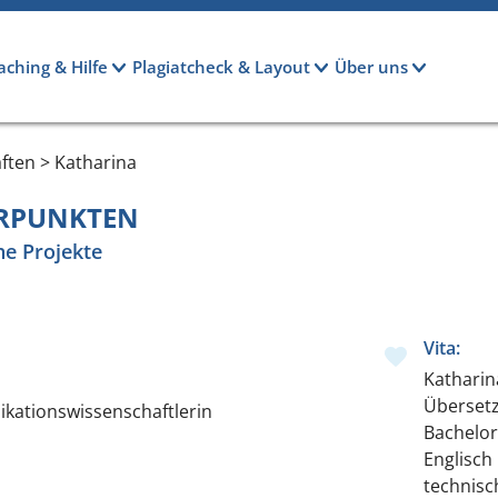
aching & Hilfe
Plagiatcheck & Layout
Über uns
ften > Katharina
ERPUNKTEN
he Projekte
Vita:
Katharina
Übersetz
ikationswissenschaftlerin
Bachelor
Englisch
technisc