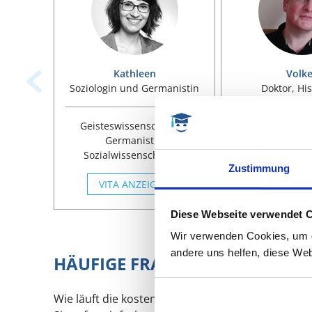
Kathleen
Volke
Soziologin und Germanistin
Doktor, His
Geisteswissenschaften,
Geisteswissen
Germanistik,
Geschichte, Ph
Sozialwissenschaften,
Politikwissensch
Zustimmung
Soziologie, Qualitative
Forschung, Hilfe bei
VITA ANZEIGEN
VITA ANZ
Schreibblockaden
Diese Webseite verwendet 
Wir verwenden Cookies, um di
andere uns helfen, diese Web
HÄUFIGE FRAGEN
Wie läuft die kostenlose Vorabberatung ab?