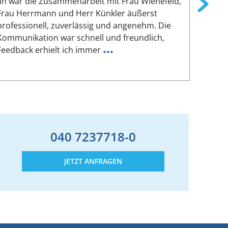
an war die Zusammenarbeit mit Frau Wienefeld,
persön
Frau Herrmann und Herr Künkler äußerst
von Si
professionell, zuverlässig und angenehm. Die
geleist
Kommunikation war schnell und freundlich,
hat mei
...
Feedback erhielt ich immer
Seine 
040 7237718-0
JETZT ANFRAGEN