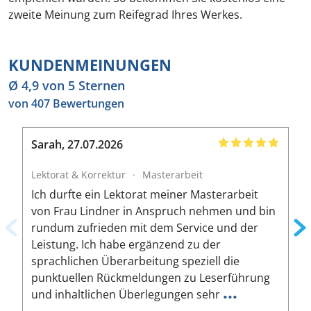
zweite Meinung zum Reifegrad Ihres Werkes.
KUNDENMEINUNGEN
Ø 4,9 von 5 Sternen
von 407 Bewertungen
Sarah
,
27.07.2026
B
Lektorat & Korrektur
·
Masterarbeit
L
Ich durfte ein Lektorat meiner Masterarbeit
I
von Frau Lindner in Anspruch nehmen und bin
m
rundum zufrieden mit dem Service und der
A
Leistung. Ich habe ergänzend zu der
W
sprachlichen Überarbeitung speziell die
ä
punktuellen Rückmeldungen zu Leserführung
a
...
und inhaltlichen Überlegungen sehr
u