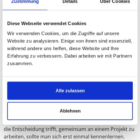
Zustimmung
Details
Über Cookies
Sozialwissenschaften, Soziologie, Qualitative
Forschung, Hilfe bei Schreibblockaden
VITA ANZEIGEN
Diese Webseite verwendet Cookies
Wir verwenden Cookies, um die Zugriffe auf unsere
Website zu analysieren. Einige von ihnen sind essenziell,
während andere uns helfen, diese Website und Ihre
HÄUFIGE FRAGEN
Erfahrung zu verbessern. Dabei arbeiten wir mit Partnern
zusammen.
Wie läuft die kostenlose Vorabberatung ab?
Sie rufen einfach an und sprechen mit einer
Projektkoordinatorin. Sie können Fragen stellen, rund
Alle zulassen
um unsere Leistungen und Prozesse. Im Gespräch
ergibt sich dann schnell die weitere Zielrichtung.
Welches sind die Punkte, an denen Sie sich
Ablehnen
Unterstützung wünschen? Wer aus unserem Team ist
die ideale Person, um Sie zu unterstützen? Bevor man
die Entscheidung trifft, gemeinsam an einem Projekt zu
arbeiten, sollte man sich erst einmal kennenlernen.