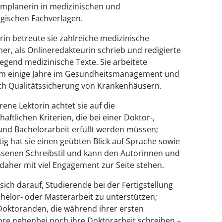
planerin in medizinischen und
gischen Fachverlagen.
orin betreute sie zahlreiche medizinische
er, als Onlineredakteurin schrieb und redigierte
iegend medizinische Texte. Sie arbeitete
m einige Jahre im Gesundheitsmanagement und
ch Qualitätssicherung von Krankenhäusern.
rene Lektorin achtet sie auf die
aftlichen Kriterien, die bei einer Doktor-,
und Bachelorarbeit erfüllt werden müssen;
tig hat sie einen geübten Blick auf Sprache sowie
enen Schreibstil und kann den Autorinnen und
daher mit viel Engagement zur Seite stehen.
 sich darauf, Studierende bei der Fertigstellung
chelor- oder Masterarbeit zu unterstützen;
oktoranden, die während ihrer ersten
hre nebenbei noch ihre Doktorarbeit schreiben –