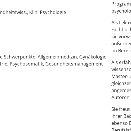
Programm
psycholo
heitswiss., Klin. Psychologie
Als Lekt
Fachbüch
sie vorw
außerde
im Berei
alle Schwerpunkte, Allgemeinmedizin, Gynäkologie,
Als erfah
iatrie, Psychosomatik, Gesundheitsmanagement
wissensch
Master- 
gleichzei
angemess
Autoren 
Sie freut
ihrer Ba
ebenso D
Berufsja