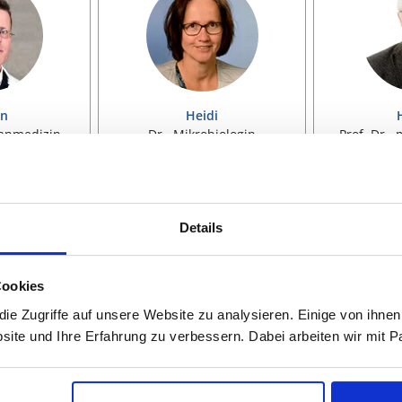
n
Heidi
manmedizin
Dr., Mikrobiologin
Prof. Dr.,
heitswiss.,
Biotechnologie, Medizin,
Psycholo
 Pharmazie,
Gesundheitswiss.,
Psycholo
chaften,
Humanmedizin,
Gesund
Details
oaching
Molekularbiologie,
Humanme
 Kolloquium
EIGEN
Naturwissenschaften,
VITA ANZEIGEN
VITA
Psy
Biologie, Chemie, Coaching
Cookies
Verteidigung / Kolloquium
e Zugriffe auf unsere Website zu analysieren. Einige von ihnen
site und Ihre Erfahrung zu verbessern. Dabei arbeiten wir mit