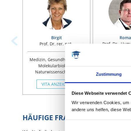
Birgit
Roma
Prof. Dr. rer. nat.,
Prof. Dr., Hu
Naturwissenschaftlerin
Medizin, Gesundheitswiss.,
Medizin, Gesund
Molekularbiologie,
Humanmedizin,
Naturwissenschaften,
Naturwissens
Zustimmung
Coaching Verteidigung /
Biologie, C
VITA ANZEIGEN
Kolloquium
Verteidigung /
VITA ANZ
Diese Webseite verwendet 
Wir verwenden Cookies, um di
andere uns helfen, diese Web
HÄUFIGE FRAGEN