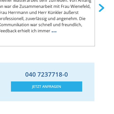
meiner Masterarbeit sehr zufrieden. Von Anfang
reibung
an war die Zusammenarbeit mit Frau Wienefeld,
persön
Frau Herrmann und Herr Künkler äußerst
von Si
professionell, zuverlässig und angenehm. Die
geleist
Kommunikation war schnell und freundlich,
hat mei
...
Feedback erhielt ich immer
Seine 
040 7237718-0
JETZT ANFRAGEN