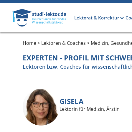
Direkt zum Inhalt
Hauptnavigation
Lektorat & Korrektur
Co
Home > Lektoren & Coaches > Medizin, Gesundhei
EXPERTEN - PROFIL MIT SCHW
Lektoren bzw. Coaches für wissenschaftlic
GISELA
Lektorin für Medizin, Ärztin