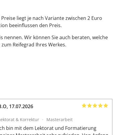
reise liegt je nach Variante zwischen 2 Euro
tion beeinflussen den Preis.
is nennen. Wir können Sie auch beraten, welche
 zum Reifegrad Ihres Werkes.
B.O
,
17.07.2026
Amir
,
1
Lektorat & Korrektur
·
Masterarbeit
Lektora
Ich bin mit dem Lektorat und Formatierung
Die Zus