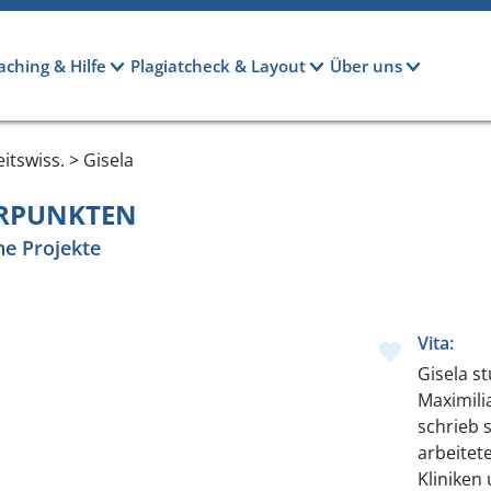
aching & Hilfe
Plagiatcheck & Layout
Über uns
tswiss. > Gisela
ERPUNKTEN
he Projekte
Vita:
Gisela s
Maximili
schrieb 
arbeitete
Kliniken