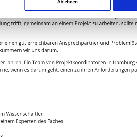
Ablehnen
jektkoordinatorin. Sie können Fragen stellen, rund um unse
hes sind die Punkte, an denen Sie sich Unterstützung wünsc
ng trifft, gemeinsam an einem Projekt zu arbeiten, sollte
er einen gut erreichbaren Ansprechpartner und Problemlöse
n kümmern wir uns darum.
0er Jahren. Ein Team von Projektkoordinatoren in Hamburg s
erne, wenn es darum geht, einen zu ihren Anforderungen 
em Wissenschaftler
n einem Experten des Faches
ng