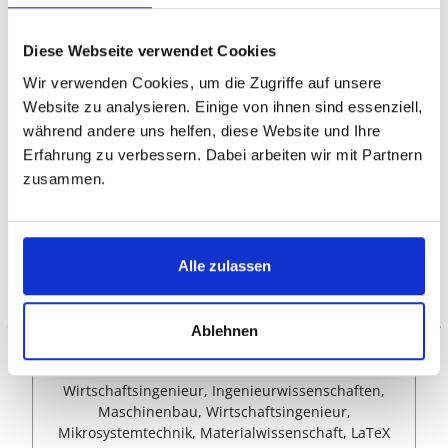
kostenlose Vorab-Beratung
Diese Webseite verwendet Cookies
ANDERE LEKTOREN UND COACHES
Wir verwenden Cookies, um die Zugriffe auf unsere
aus dem Fachbereich Ingenieurwissenschaften
Website zu analysieren. Einige von ihnen sind essenziell,
während andere uns helfen, diese Website und Ihre
Erfahrung zu verbessern. Dabei arbeiten wir mit Partnern
zusammen.
Alle zulassen
Mayra
Ablehnen
Doktor-Ingenieurin (Dr.-Ing.)
Wirtschaftsingenieur, Ingenieurwissenschaften,
Maschinenbau, Wirtschaftsingenieur,
Mikrosystemtechnik, Materialwissenschaft, LaTeX