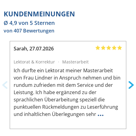
KUNDENMEINUNGEN
Ø 4,9 von 5 Sternen
von 407 Bewertungen
Sarah
,
27.07.2026
B
Lektorat & Korrektur
·
Masterarbeit
L
Ich durfte ein Lektorat meiner Masterarbeit
I
von Frau Lindner in Anspruch nehmen und bin
m
rundum zufrieden mit dem Service und der
A
Leistung. Ich habe ergänzend zu der
W
sprachlichen Überarbeitung speziell die
ä
punktuellen Rückmeldungen zu Leserführung
a
...
und inhaltlichen Überlegungen sehr
u