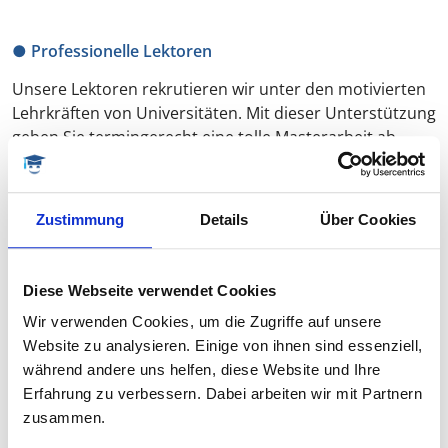
● Professionelle Lektoren
Unsere Lektoren rekrutieren wir unter den motivierten
Lehrkräften von Universitäten. Mit dieser Unterstützung
geben Sie termingerecht eine tolle Masterarbeit ab.
Zustimmung
Details
Über Cookies
Diese Webseite verwendet Cookies
Wir verwenden Cookies, um die Zugriffe auf unsere
Website zu analysieren. Einige von ihnen sind essenziell,
● Fachliches Feedback
während andere uns helfen, diese Website und Ihre
Ergänzend zum fachlichen Lektorat schreiben wir Ihnen
Erfahrung zu verbessern. Dabei arbeiten wir mit Partnern
ein kleines Gutachten, was aufzeigt, wo wir Stärken
zusammen.
sowie Optimierungspotenziale in Ihrer Masterarbeit