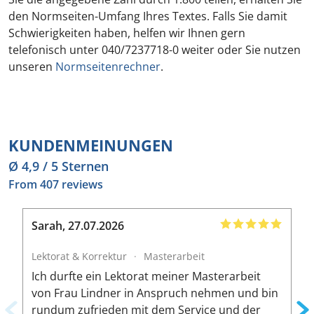
den Normseiten-Umfang Ihres Textes. Falls Sie damit
Schwierigkeiten haben, helfen wir Ihnen gern
telefonisch unter 040/7237718-0 weiter oder Sie nutzen
unseren
Normseitenrechner
.
KUNDENMEINUNGEN
Ø 4,9 / 5 Sternen
From 407 reviews
Sarah
,
27.07.2026
B
Lektorat & Korrektur
·
Masterarbeit
L
Ich durfte ein Lektorat meiner Masterarbeit
I
von Frau Lindner in Anspruch nehmen und bin
m
rundum zufrieden mit dem Service und der
A