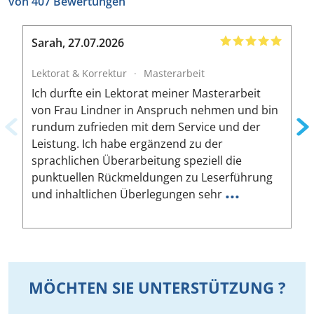
von 407 Bewertungen
Sarah
,
27.07.2026
B
Lektorat & Korrektur
·
Masterarbeit
L
Ich durfte ein Lektorat meiner Masterarbeit
I
von Frau Lindner in Anspruch nehmen und bin
m
rundum zufrieden mit dem Service und der
A
Leistung. Ich habe ergänzend zu der
W
sprachlichen Überarbeitung speziell die
ä
punktuellen Rückmeldungen zu Leserführung
a
...
und inhaltlichen Überlegungen sehr
u
MÖCHTEN SIE UNTERSTÜTZUNG ?