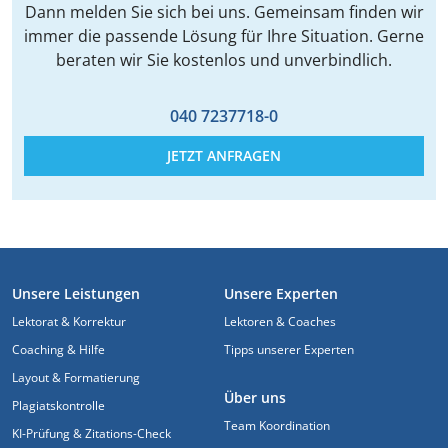
Dann melden Sie sich bei uns. Gemeinsam finden wir
immer die passende Lösung für Ihre Situation. Gerne
beraten wir Sie kostenlos und unverbindlich.
040 7237718-0
JETZT ANFRAGEN
FUSSZEILE
Unsere Leistungen
Unsere Experten
Lektorat & Korrektur
Lektoren & Coaches
Coaching & Hilfe
Tipps unserer Experten
Layout & Formatierung
Über uns
Plagiatskontrolle
Team Koordination
KI-Prüfung & Zitations-Check