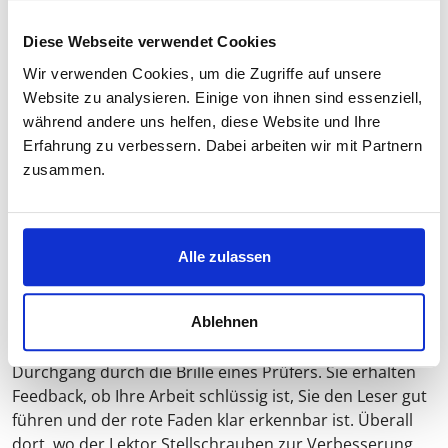
Wenn Sie unsicher sind, ob Sie alle Quellen angegeben
haben, hilft am besten eine Plagiatskontrolle. Das geht
Diese Webseite verwendet Cookies
schnell und ist günstig. Wenn Sie darüber hinaus ein
Wir verwenden Cookies, um die Zugriffe auf unsere
Feedback erhalten möchten, ob Sie bei allen Quellen,
Website zu analysieren. Einige von ihnen sind essenziell,
die Sie verwendet haben, formal richtig zitiert haben, ist
während andere uns helfen, diese Website und Ihre
ein
Lektorat inkl. Plagiatskontrolle
die richtige Wahl.
Erfahrung zu verbessern. Dabei arbeiten wir mit Partnern
zusammen.
Wie unterscheiden sich Sprachlektorat und Fachlektorat
Im Sprachlektorat korrigieren wir Rechtschreibung,
Grammatik, Interpunktion, Wortwahl und Stilistik. Das
Fachlektorat heißt bei uns wissenschaftliche Textarbeit
Alle zulassen
und unterscheidet sich von anderen Fachlektoraten.
Hier findet natürlich auch die sprachliche Korrektur
statt. Dann jedoch wechselt unser Lektor die
Ablehnen
Perspektive und betrachtet Ihre Arbeit in einem zweiten
Durchgang durch die Brille eines Prüfers. Sie erhalten
Feedback, ob Ihre Arbeit schlüssig ist, Sie den Leser gut
führen und der rote Faden klar erkennbar ist. Überall
dort, wo der Lektor Stellschrauben zur Verbesserung