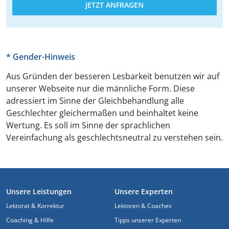
JETZT ANFRAGEN
* Gender-Hinweis
Aus Gründen der besseren Lesbarkeit benutzen wir auf
unserer Webseite nur die männliche Form. Diese
adressiert im Sinne der Gleichbehandlung alle
Geschlechter gleichermaßen und beinhaltet keine
Wertung. Es soll im Sinne der sprachlichen
Vereinfachung als geschlechtsneutral zu verstehen sein.
FOOTER
Unsere Leistungen
Unsere Experten
Lektorat & Korrektur
Lektoren & Coaches
Coaching & Hilfe
Tipps unserer Experten