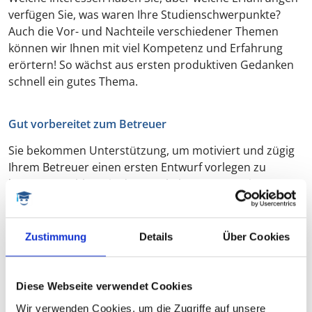
verfügen Sie, was waren Ihre Studienschwerpunkte?
Auch die Vor- und Nachteile verschiedener Themen
können wir Ihnen mit viel Kompetenz und Erfahrung
erörtern! So wächst aus ersten produktiven Gedanken
schnell ein gutes Thema.
Gut vorbereitet zum Betreuer
Sie bekommen Unterstützung, um motiviert und zügig
Ihrem Betreuer einen ersten Entwurf vorlegen zu
können. Unabhängig davon, ob Ihr Betreuer eine
Themeneinreichung, ein Thesenpapier oder ein Exposé
wünscht – Sie sind gerüstet. Wir unterstützen Sie
ähnlich wie ein guter Betreuer an Ihrer Uni. Dabei
Zustimmung
Details
Über Cookies
behalten Sie immer die Kontrolle über den Prozess.
Diese Webseite verwendet Cookies
UNSERE COACHES & LEKTOREN*
Wir verwenden Cookies, um die Zugriffe auf unsere