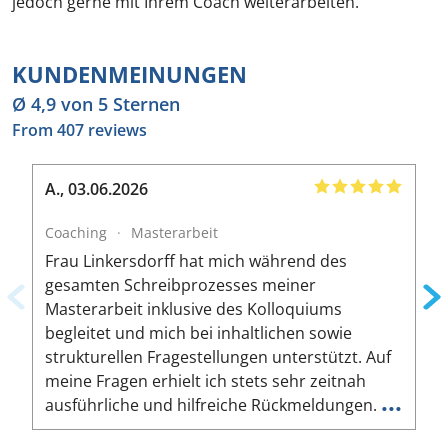
jedoch gerne mit Ihrem Coach weiterarbeiten.
KUNDENMEINUNGEN
Ø 4,9 von 5 Sternen
From 407 reviews
A.
,
03.06.2026
Coaching
·
Masterarbeit
C
Frau Linkersdorff hat mich während des
I
gesamten Schreibprozesses meiner
b
Masterarbeit inklusive des Kolloquiums
t
begleitet und mich bei inhaltlichen sowie
s
strukturellen Fragestellungen unterstützt. Auf
O
meine Fragen erhielt ich stets sehr zeitnah
s
...
ausführliche und hilfreiche Rückmeldungen.
B