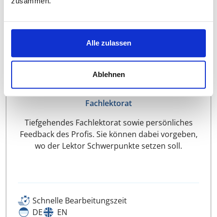
zusammen.
ERFOLG
Die passende Lösung für jede Ausgangssituation
Alle zulassen
Ablehnen
Fachlektorat
Tiefgehendes Fachlektorat sowie persönliches
Feedback des Profis. Sie können dabei vorgeben,
wo der Lektor Schwerpunkte setzen soll.
Schnelle Bearbeitungszeit
DE
EN