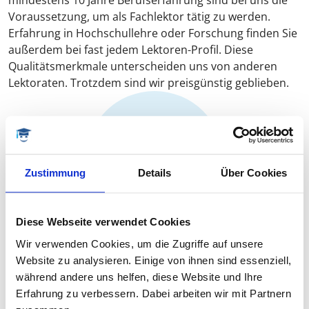
mindestens 10 Jahre Berufserfahrung sind bei uns die
Voraussetzung, um als Fachlektor tätig zu werden.
Erfahrung in Hochschullehre oder Forschung finden Sie
außerdem bei fast jedem Lektoren-Profil. Diese
Qualitätsmerkmale unterscheiden uns von anderen
Lektoraten. Trotzdem sind wir preisgünstig geblieben.
45
über 20 Jahre
35
11 bis 20 Jahre
13
7 bis 10 Jahre
Zustimmung
Details
Über Cookies
7
3 bis 6 Jahre
Diese Webseite verwendet Cookies
Wir verwenden Cookies, um die Zugriffe auf unsere
Berufserfahrung unserer Lektoren
Website zu analysieren. Einige von ihnen sind essenziell,
während andere uns helfen, diese Website und Ihre
Erfahrung zu verbessern. Dabei arbeiten wir mit Partnern
UNSERE BAUSTEINE FÜR IHREN