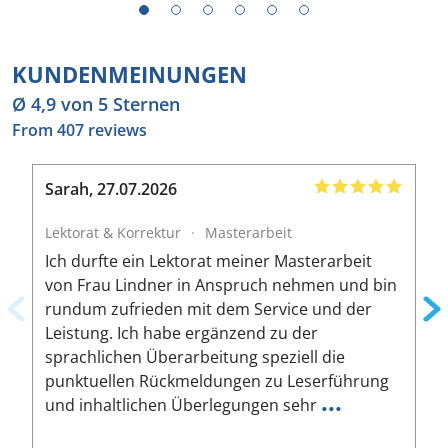
1
2
3
4
5
6
KUNDENMEINUNGEN
Ø 4,9 von 5 Sternen
From 407 reviews
Sarah
,
27.07.2026
B
Lektorat & Korrektur
·
Masterarbeit
L
Ich durfte ein Lektorat meiner Masterarbeit
I
von Frau Lindner in Anspruch nehmen und bin
m
rundum zufrieden mit dem Service und der
A
Leistung. Ich habe ergänzend zu der
W
sprachlichen Überarbeitung speziell die
ä
punktuellen Rückmeldungen zu Leserführung
a
...
und inhaltlichen Überlegungen sehr
u