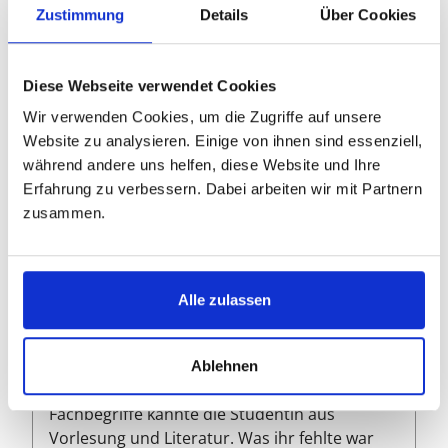
Reifegrad Ihrer Arbeit, die Länge Ihrer Arbeit und nicht
Zustimmung
Details
Über Cookies
zuletzt die Qualifikation des Lektors.
Wenn Sie uns die Rahmendaten Ihres Projektes
Diese Webseite verwendet Cookies
übermitteln (Themengebiet, Abgabetermin, Textlänge),
Wir verwenden Cookies, um die Zugriffe auf unsere
können wir Ihnen einen exakten Preis nennen. Das
Website zu analysieren. Einige von ihnen sind essenziell,
heißt, Sie bekommen ein auf Ihre Ausgangssituation
während andere uns helfen, diese Website und Ihre
abgestimmtes Lektorat. Beispiele für mögliche
Erfahrung zu verbessern. Dabei arbeiten wir mit Partnern
Schwerpunkte, Kosten und Dauer sehen Sie hier:
zusammen.
Preisbeispiele:
Alle zulassen
Erste englische Abschlussarbeit
„Die Bachelorarbeit musste in Englisch
Ablehnen
geschrieben werden. Die englischen
Fachbegriffe kannte die Studentin aus
Vorlesung und Literatur. Was ihr fehlte war