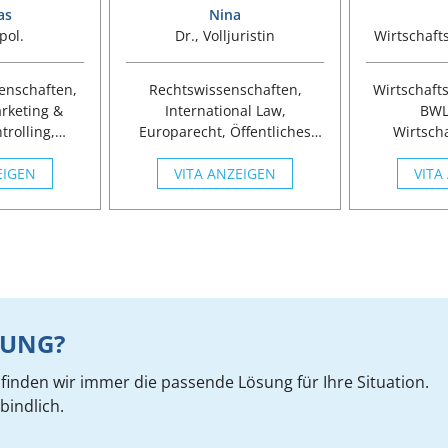
as
Nina
pol.
Dr., Volljuristin
Wirtschaft
enschaften,
Rechtswissenschaften,
Wirtschaft
rketing &
International Law,
BWL,
trolling,
Europarecht, Öffentliches
Wirtscha
wesen,
Recht
Projektman
managem.
EIGEN
VITA ANZEIGEN
VITA
Man
Ingenieur
Masc
Wirtsch
ZUNG?
inden wir immer die passende Lösung für Ihre Situation.
bindlich.