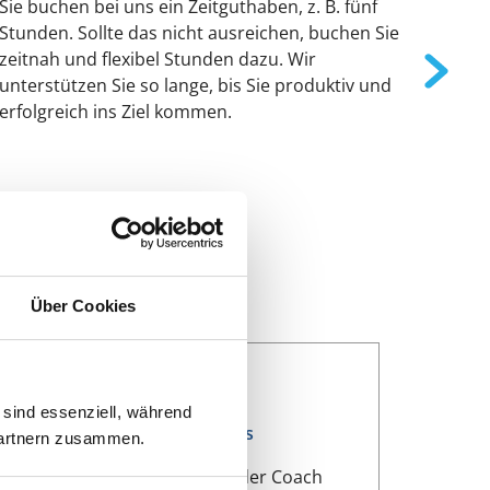
Sie buchen bei uns ein Zeitguthaben, z. B. fünf
Vor 
Stunden. Sollte das nicht ausreichen, buchen Sie
Wisse
zeitnah und flexibel Stunden dazu. Wir
Absch
unterstützen Sie so lange, bis Sie produktiv und
Form
erfolgreich ins Ziel kommen.
Plagi
wir s
Über Cookies
 sind essenziell, während
Start des Coachings
 Partnern zusammen.
Entscheiden Sie, wie intensiv der Coach