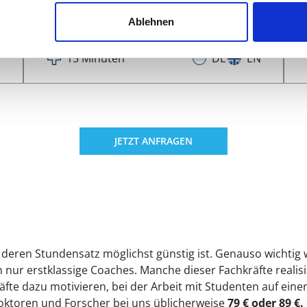
unverbindlich kennen
Ablehnen
N
15 Minuten
DE
EN
JETZT ANFRAGEN
, deren Stundensatz möglichst günstig ist. Genauso wichtig w
en nur erstklassige Coaches. Manche dieser Fachkräfte reali
fte dazu motivieren, bei der Arbeit mit Studenten auf einen
Doktoren und Forscher bei uns üblicherweise
79 € oder 89 €.