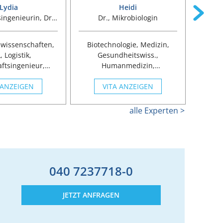
Lydia
Heidi
singenieurin, Dr.
Dr., Mikrobiologin
Bildun
Ing.
swissenschaften,
Biotechnologie, Medizin,
Erzie
 Logistik,
Gesundheitswiss.,
Pä
ftsingenieur,
Humanmedizin,
agement, Change
Molekularbiologie,
Erwach
 ANZEIGEN
agement,
Naturwissenschaften,
VITA ANZEIGEN
A
wissenschaften,
Biologie, Chemie, Coaching
hinenbau,
Verteidigung / Kolloquium
Soz
alle Experten >
aftsingenieur
Sozio
Coac
040 7237718-0
JETZT ANFRAGEN