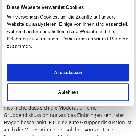
Infragestellen des Gesagten bzw. das Kontrastieren
Diese Webseite verwendet Cookies
(Herausstellen verschiedener Meinungen) oder das
Aufzeigen der Konsequenzen als Fortführung des
Wir verwenden Cookies, um die Zugriffe auf unsere
Gesagten, um darüber eine weitergehende
Website zu analysieren. Einige von ihnen sind essenziell,
Diskursivierung anzuregen.
während andere uns helfen, diese Website und Ihre
Erfahrung zu verbessern. Dabei arbeiten wir mit Partnern
zusammen.
5. Anwendung und Herausforderungen
Für Gruppendiskussionen ergeben sich schon aufgrund
der Teilnahme mehrerer Personen und auch in
Alle zulassen
Abhängigkeit der Gruppengröße eine Reihe von
Herausforderungen. Auch wenn es bei einer
Ablehnen
Gruppendiskussion idealtypischer Weise zu einer
„Selbstläufigkeit“ der Diskussion kommen soll, bedeutet
dies nicht, dass sich die Moderation einer
Gruppendiskussion nur auf das Einbringen zentraler
Fragen beschränkt. Für eine gute Gruppendiskussion ist
auch die Moderation einer solchen von zentraler