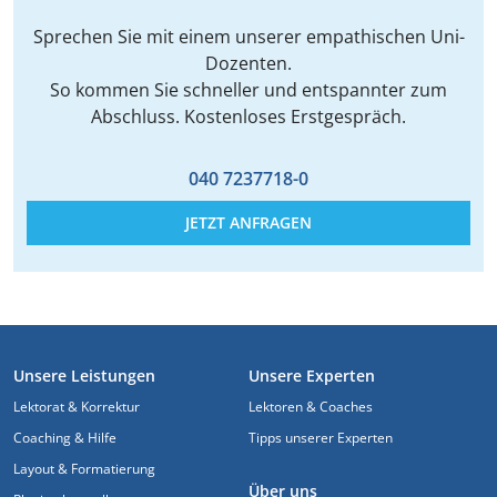
Sprechen Sie mit einem unserer empathischen Uni-
Dozenten.
So kommen Sie schneller und entspannter zum
Abschluss. Kostenloses Erstgespräch.
040 7237718-0
JETZT ANFRAGEN
FUSSZEILE
Unsere Leistungen
Unsere Experten
Lektorat & Korrektur
Lektoren & Coaches
Coaching & Hilfe
Tipps unserer Experten
Layout & Formatierung
Über uns