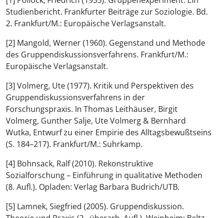
[1]
Pollock, Friedrich (1955). Gruppenexperiment. Ein
Studienbericht. Frankfurter Beiträge zur Soziologie. Bd.
2. Frankfurt/M.: Europäische Verlagsanstalt.
[2]
Mangold, Werner (1960). Gegenstand und Methode
des Gruppendiskussionsverfahrens. Frankfurt/M.:
Europäische Verlagsanstalt.
[3]
Volmerg, Ute (1977). Kritik und Perspektiven des
Gruppendiskussionsverfahrens in der
Forschungspraxis. In Thomas Leithäuser, Birgit
Volmerg, Gunther Salje, Ute Volmerg & Bernhard
Wutka, Entwurf zu einer Empirie des Alltagsbewußtseins
(S. 184–217). Frankfurt/M.: Suhrkamp.
[4]
Bohnsack, Ralf (2010). Rekonstruktive
Sozialforschung – Einführung in qualitative Methoden
(8. Aufl.). Opladen: Verlag Barbara Budrich/UTB.
[5]
Lamnek, Siegfried (2005). Gruppendiskussion.