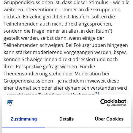
Gruppendiskussionen ist, dass dieser Stimulus – wie alle
weiteren Interventionen – immer an die Gruppe und
nicht an Einzelne gerichtet ist. Insofern sollten die
Teilnehmenden auch nicht direkt angesprochen,
sondern die Frage immer an alle („in den Raum“)
gestellt werden, selbst dann, wenn einige der
Teilnehmenden schweigen. Bei Fokusgruppen hingegen
kann stärker moderierend vorgegangen werden, bspw.
können SchweigerInnen direkt adressiert und nach
ihrer Perspektive gefragt werden. Für die
Themensondierung stehen der Moderation bei
Gruppendiskussionen – je nachdem inwieweit diese
eher thematisch oder eher dynamisch verstanden wird
[5]
– verschiedene Techniken zur Verfügung
.
Dies sind insbesondere das Fragen nach dem
„Meinungsursprung“ (d. h., ob es sich um eine Einzel-
Zustimmung
Details
Über Cookies
oder Gruppenmeinung handelt), die Rekapitulation
(Zusammenfassung von Diskussionssträngen), das