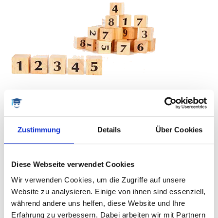
Das Kernstück der qualitativen Inhaltsanalyse bildet das
Kategoriensystem. Hierfür ist eine genaue Definition
jeder einzelnen Kategorie und Unterkategorie
Zustimmung
Details
Über Cookies
erforderlich. Jede Kategorie muss exakt in ihrer
Ausprägung beschrieben werden, damit eine spätere
Zuordnung der Textbestandteile zu den ihnen
Diese Webseite verwendet Cookies
entsprechenden Kategorien möglich ist.
Wir verwenden Cookies, um die Zugriffe auf unsere
Website zu analysieren. Einige von ihnen sind essenziell,
Um dies zu erleichtern, werden sog. „Ankerbeispiele“
während andere uns helfen, diese Website und Ihre
(d.h. Zitate) aus dem Textmaterial ausgesucht. Diese
Erfahrung zu verbessern. Dabei arbeiten wir mit Partnern