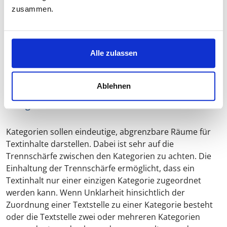
Beispiele sollen in prägnanter Weise verdeutlichen,
zusammen.
welche thematisch abgrenzbaren Textinhalte einer
Kategorie zugeordnet werden müssen. Eine weitere
Voraussetzung zur Entwicklung eines „guten“
Kategoriensystems ist die sog. Trennschärfe.
Alle zulassen
Ablehnen
5. Die Bedeutung der Trennschärfe für die
Kategorien
Kategorien sollen eindeutige, abgrenzbare Räume für
Textinhalte darstellen. Dabei ist sehr auf die
Trennschärfe
zwischen den Kategorien zu achten. Die
Einhaltung der Trennschärfe ermöglicht, dass ein
Textinhalt nur einer einzigen Kategorie zugeordnet
werden kann. Wenn Unklarheit hinsichtlich der
Zuordnung einer Textstelle zu einer Kategorie besteht
oder die Textstelle zwei oder mehreren Kategorien