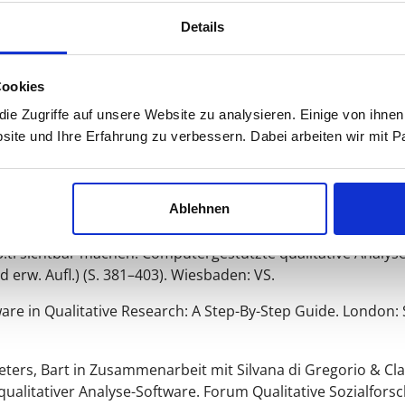
Details
Cookies
gestützte Analyse qualitativer Daten
(3., akt. Aufl.). Wiesbad
e Zugriffe auf unsere Website zu analysieren. Einige von ihnen
site und Ihre Erfahrung zu verbessern. Dabei arbeiten wir mit
rgestützte Analyse (CAQDAS). In Günter Mey & Katja Mruck (
Ablehnen
i sichtbar machen: Computergestützte qualitative Analyse a
d erw. Aufl.) (S. 381–403). Wiesbaden: VS.
are in Qualitative Research: A Step-By-Step Guide.
London: 
 Peeters, Bart in Zusammenarbeit mit Silvana di Gregorio & 
qualitativer Analyse-Software.
Forum Qualitative Sozialforsc