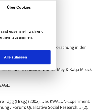
Über Cookies
en: VS.
 sind essenziell, während
 Partnern zusammen.
Hrsg.),
Handbuch Qualitative Forschung in der
Alle zulassen
ls textuelle Praxis. In Günter Mey & Katja Mruck
SAGE.
Clare Tagg (Hrsg.) (2002). Das KWALON-Experiment:
hung / Forum: Qualitative Social Research, 3
(2),