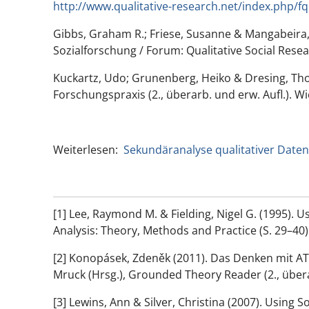
http://www.qualitative-research.net/index.php/fq
Gibbs, Graham R.; Friese, Susanne & Mangabeira, 
Sozialforschung / Forum: Qualitative Social Resea
Kuckartz, Udo; Grunenberg, Heiko & Dresing, Tho
Forschungspraxis (2., überarb. und erw. Aufl.). W
Weiterlesen:
Sekundäranalyse qualitativer Daten
[1] Lee, Raymond M. & Fielding, Nigel G. (1995). U
Analysis: Theory, Methods and Practice (S. 29–40
[2] Konopásek, Zdeněk (2011). Das Denken mit ATL
Mruck (Hrsg.), Grounded Theory Reader (2., überar
[3] Lewins, Ann & Silver, Christina (2007). Using