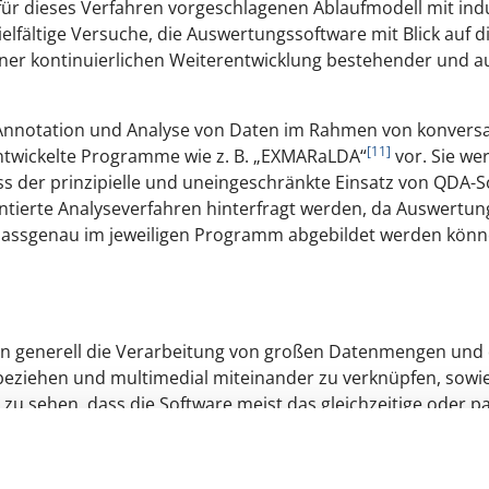
 für dieses Verfahren vorgeschlagenen Ablaufmodell mit in
vielfältige Versuche, die Auswertungssoftware mit Blick au
einer kontinuierlichen Weiterentwicklung bestehender und a
nnotation und Analyse von Daten im Rahmen von konversa
[11]
 entwickelte Programme wie z. B. „EXMARaLDA“
vor. Sie we
s der prinzipielle und uneingeschränkte Einsatz von QDA-So
ntierte Analyseverfahren hinterfragt werden, da Auswertungs
passgenau im jeweiligen Programm abgebildet werden könn
n generell die Verarbeitung von großen Datenmengen und di
ubeziehen und multimedial miteinander zu verknüpfen, sow
n zu sehen, dass die Software meist das gleichzeitige oder p
ren einige Forschende ihre Auswertung weiterhin unter Nut
eiden die Datenmenge, die Ansprüchlichkeit der Analyse, a
sinnvoll einzusetzen sind.