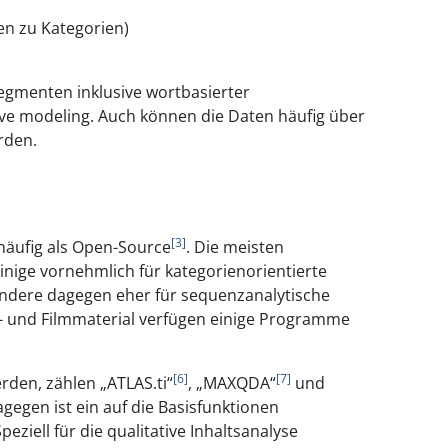
n zu Kategorien)
segmenten inklusive wortbasierter
ive modeling
. Auch können die Daten häufig über
rden.
[3]
 häufig als Open-Source
. Die meisten
nige vornehmlich für kategorienorientierte
andere dagegen eher für sequenzanalytische
- und Filmmaterial verfügen einige Programme
[6]
[7]
rden, zählen „ATLAS.ti“
, „MAXQDA“
und
gegen ist ein auf die Basisfunktionen
ziell für die qualitative Inhaltsanalyse