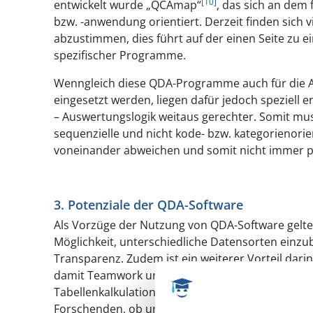
[10]
entwickelt wurde „QCAmap“
, das sich an dem
bzw. -anwendung orientiert. Derzeit finden sich 
abzustimmen, dies führt auf der einen Seite zu 
spezifischer Programme.
Wenngleich diese QDA-Programme auch für die A
eingesetzt werden, liegen dafür jedoch speziell
– Auswertungslogik weitaus gerechter. Somit mus
sequenzielle und nicht kode- bzw. kategorienorie
voneinander abweichen und somit nicht immer 
3. Potenziale der QDA-Software
Als Vorzüge der Nutzung von QDA-Software gelte
Möglichkeit, unterschiedliche Datensorten einz
Transparenz. Zudem ist ein weiterer Vorteil dari
damit Teamwork unterstützt. Allerdings realisie
Tabellenkalkulationsprogrammen. Am Ende entsch
Forschenden, ob und wenn ja, welche Programme 