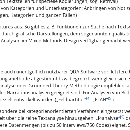
 Textstellen für spezielle Kodierungen; sog.
Retrival
)
n Kategorien und Unterkategorien; Anbringen von Notize
gen, Kategorien und ganzen Fällen)
tures aus. So gibt es z. B. Funktionen zur Suche nach Text
g durch grafische Darstellungen, dem sogenannten
qualitat
che Analysen im Mixed-Methods-Design verfügbar gemacht we
r wie auch unentgeltlich nutzbarer QDA-Software vor, letztere
tungsmethode abgestimmt bzw. begrenzt, wenngleich sich ei
tsanalyse oder Grounded-Theory-Methodologie empfehlen, 
 Narrationsanalysen geeignet sind. Für Analysen von Bild
[4]
[5]
eziell entwickelt worden („Feldpartitur“
, „ELAN“
).
ondere bei kategorienorientierten Verfahren eingesetzt we
[9]
 weit über die reine Textanalyse hinausgehen. „f4analyse“
da
re Datenmengen (bis zu 50 Interviews/750 Codes) eignet. Spe