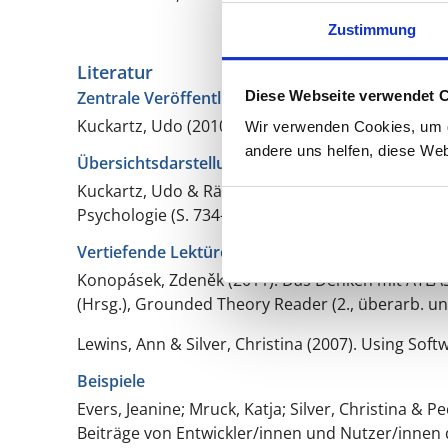
Zustimmung
Literatur
Diese Webseite verwendet 
Zentrale Veröffentlichung
Kuckartz, Udo (2010).
Einführung in die computer
Wir verwenden Cookies, um di
andere uns helfen, diese Web
Übersichtsdarstellungen
Kuckartz, Udo & Rädiker, Stefan (2010). Compute
Psychologie
(S. 734–750). Wiesbaden: VS.
Vertiefende Lektüre
Konopásek, Zdeněk (2011). Das Denken mit ATLAS.t
(Hrsg.),
Grounded Theory Reader
(2., überarb. un
Lewins, Ann & Silver, Christina (2007).
Using Softw
Beispiele
Evers, Jeanine; Mruck, Katja; Silver, Christina &
Beiträge von Entwickler/innen und Nutzer/innen 