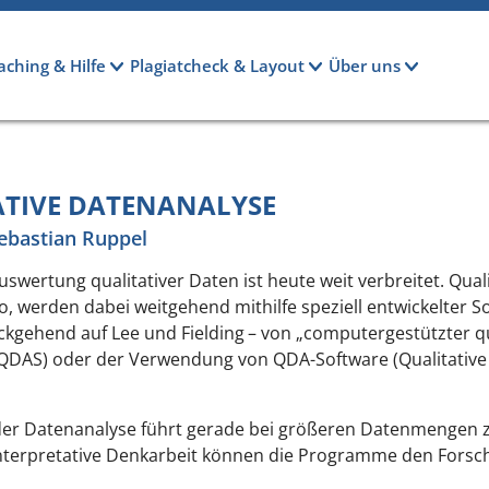
aching & Hilfe
Plagiatcheck & Layout
Über uns
ATIVE DATENANALYSE
Sebastian Ruppel
ertung qualitativer Daten ist heute weit verbreitet. Quali
eo, werden dabei weitgehend mithilfe speziell entwickelter
kgehend auf Lee und Fielding
– von „computergestützter qu
CAQDAS) oder der Verwendung von QDA-Software (Qualitative 
 der Datenanalyse führt gerade bei größeren Datenmengen z
interpretative Denkarbeit können die Programme den Fors