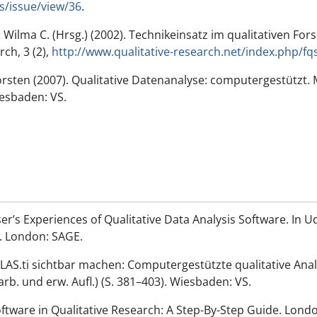
s/issue/view/36
.
Wilma C. (Hrsg.) (2002). Technikeinsatz im qualitativen Fo
rch, 3
(2),
http://www.qualitative-research.net/index.php/fq
rsten (2007).
Qualitative Datenanalyse:
computergestützt. M
iesbaden: VS.
ser’s Experiences of Qualitative Data Analysis Software. In 
). London: SAGE.
AS.ti sichtbar machen: Computergestützte qualitative Analys
b. und erw. Aufl.) (S. 381–403). Wiesbaden: VS.
 Software in Qualitative Research: A Step-By-Step Guide. Lond