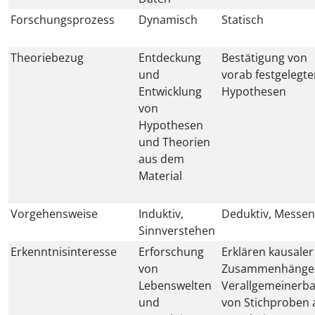
Forschungsprozess
Dynamisch
Statisch
Theoriebezug
Entdeckung
Bestätigung von
und
vorab festgelegt
Entwicklung
Hypothesen
von
Hypothesen
und Theorien
aus dem
Material
Vorgehensweise
Induktiv,
Deduktiv, Messen
Sinnverstehen
Erkenntnisinteresse
Erforschung
Erklären kausaler
von
Zusammenhänge
Lebenswelten
Verallgemeinerba
und
von Stichproben 