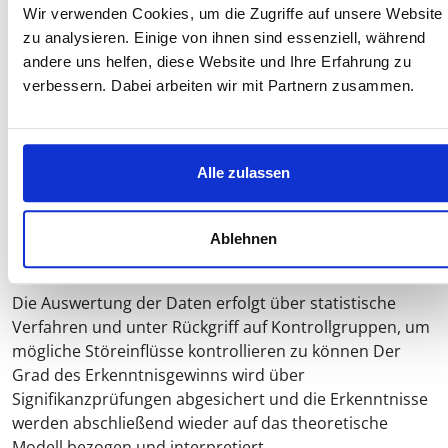
abgeleitet, die im Forschungsprozess überprüft werden.
Wir verwenden Cookies, um die Zugriffe auf unsere Website
Hierzu erfolgen eine Operationalisierung und die
zu analysieren. Einige von ihnen sind essenziell, während
Bildung von messbaren Indikatoren.
andere uns helfen, diese Website und Ihre Erfahrung zu
verbessern. Dabei arbeiten wir mit Partnern zusammen.
Anhand eines Untersuchungsdesigns werden vorab das
Verfahren zur Datenerhebung (u. a. Experiment,
Versuch), die abhängige bzw. unabhängige Variable
sowie die Messoperationen bestimmt. Im Rahmen der
Alle zulassen
anschließenden Datenerhebung werden Messungen an
Probanden vorgenommen, um die vorab definierten
Indikatoren in ihrem Ausprägungsgrad erfassen zu
Ablehnen
können.
Die Auswertung der Daten erfolgt über statistische
Verfahren und unter Rückgriff auf Kontrollgruppen, um
mögliche Störeinflüsse kontrollieren zu können Der
Grad des Erkenntnisgewinns wird über
Signifikanzprüfungen abgesichert und die Erkenntnisse
werden abschließend wieder auf das theoretische
Modell bezogen und interpretiert.