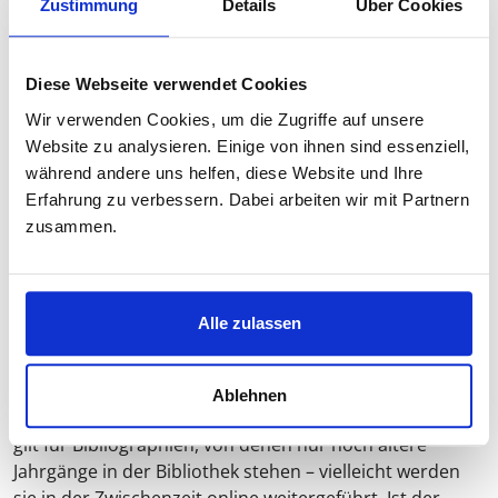
Zustimmung
Details
Über Cookies
Zusätzlich werden Sie hier auf Forschungsliteratur
stoßen, welche Sie über die reine Suche nach
bestimmten Schlüsselwörtern so nicht gefunden
Diese Webseite verwendet Cookies
hätten. Dank der thematischen Zusammenstellung in
den Fachbibliographien werden Sie beispielsweise auch
Wir verwenden Cookies, um die Zugriffe auf unsere
einen Aufsatztitel finden, der das gesuchte Schlagwort
Website zu analysieren. Einige von ihnen sind essenziell,
nicht enthält.
während andere uns helfen, diese Website und Ihre
Erfahrung zu verbessern. Dabei arbeiten wir mit Partnern
zusammen.
Elektronische Bibliographien erleichtern die
Literatursuche
Zahlreiche Bibliographien sind heute auch online
Alle zulassen
zugänglich. Die Literaturrecherche über bestimmte
Masken erleichtert die Suche und spart dazu erheblich
Zeit. Vergewissern Sie sich im Internet, ob bestimmte
Ablehnen
Fachbibliographien online zugänglich sind. Das Gleiche
gilt für Bibliographien, von denen nur noch ältere
Jahrgänge in der Bibliothek stehen – vielleicht werden