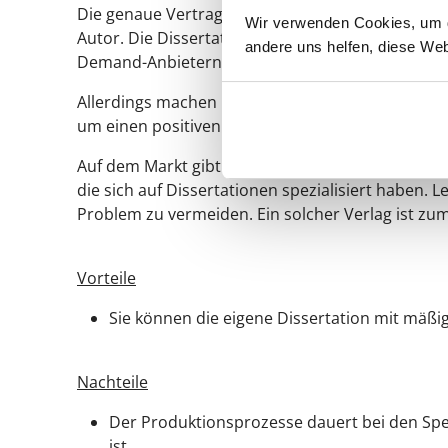
Die genaue Vertragsgestaltung variiert, ebenso wi
Wir verwenden Cookies, um di
Autor. Die Dissertation ist mit einer ISBN im ges
andere uns helfen, diese Web
Demand-Anbietern eine feste Zusatzoption.
Allerdings machen Print-on-Demand-Anbieter in 
um einen positiven Effekt für die akademische Ka
Auf dem Markt gibt es zwei Klassen von Verlagen,
die sich auf Dissertationen spezialisiert haben. 
Problem zu vermeiden. Ein solcher Verlag ist zum
Vorteile
Sie können die eigene Dissertation mit mäßig
Nachteile
Der Produktionsprozesse dauert bei den Spez
ist.