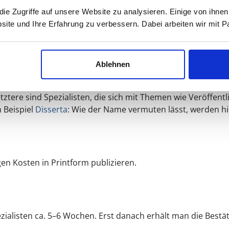
e die Kosten. Der Vorteil ist das geringe Risiko bei der Auf
e Zugriffe auf unsere Website zu analysieren. Einige von ihnen
amten deutschen Buchhandel bestellbar. Eine zusätzliche Verö
site und Ihre Erfahrung zu verbessern. Dabei arbeiten wir mit
der Regel keine Werbung für das Werk. Gerade Buchbesprech
rriere zu generieren. Auch findet meist kein kostenloses Le
Ablehnen
 die PoD-Publikationen anbieten: Zum einen die Verlage, di
Letztere sind Spezialisten, die sich mit Themen wie Veröffent
 Beispiel
Disserta
: Wie der Name vermuten lässt, werden hie
en Kosten in Printform publizieren.
ialisten ca. 5–6 Wochen. Erst danach erhält man die Bestä