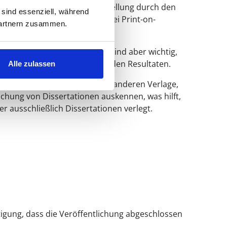
lage: Es gibt keine Mindestbestellung durch den
 sind essenziell, während
ffentlichung als E-Book ist bei Print-on-
 Partnern zusammen.
ungen in Fachzeitschriften sind aber wichtig,
ktorat statt – mit entsprechenden Resultaten.
Alle zulassen
e alles Mögliche drucken, zum anderen Verlage,
lichung von Dissertationen auskennen, was hilft,
r ausschließlich Dissertationen verlegt.
tigung, dass die Veröffentlichung abgeschlossen