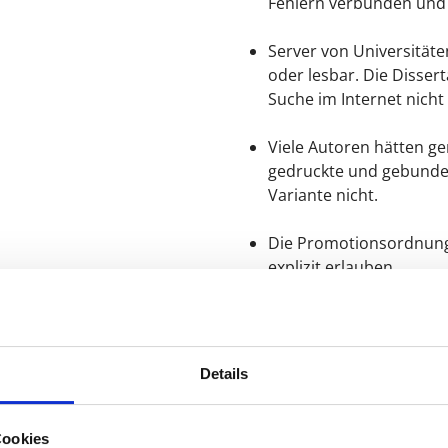
Fehlern verbunden und n
Server von Universitäte
oder lesbar. Die Disser
Suche im Internet nicht
Viele Autoren hätten ge
gedruckte und gebunden
Variante nicht.
Die Promotionsordnung 
explizit erlauben.
Details
)
ublikation nur auf konkrete Bestellung hin jeweils einzeln 
 vergibt kostenlos eine ISBN-Nummer und sorgt für die Aufn
Cookies