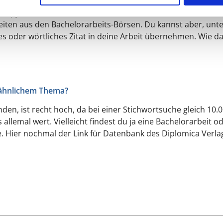
bzuschreiben ist hingegen keine gute Idee. Dein Prüfer wir
 per Copy und Paste von einem anderen Autor übernommen w
beiten aus den Bachelorarbeits-Börsen. Du kannst aber, unt
s oder wörtliches Zitat in deine Arbeit übernehmen. Wie da
r ähnlichem Thema?
inden, ist recht hoch, da bei einer Stichwortsuche gleich 1
s allemal wert. Vielleicht findest du ja eine Bachelorarbeit 
. Hier nochmal der Link für Datenbank des Diplomica Verla