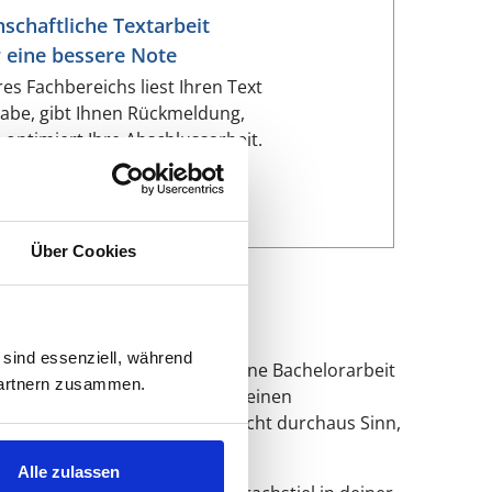
schaftliche Textarbeit
r eine bessere Note
res Fachbereichs liest Ihren Text
abe, gibt Ihnen Rückmeldung,
d optimiert Ihre Abschlussarbeit.
MEHR ERFAHREN
Über Cookies
 sind essenziell, während
ches Thema strukturiert hat. Eine Bachelorarbeit
 Partnern zusammen.
r Regel eine Fragestellung oder einen
a ganz anders aufgebaut. Es macht durchaus Sinn,
Alle zulassen