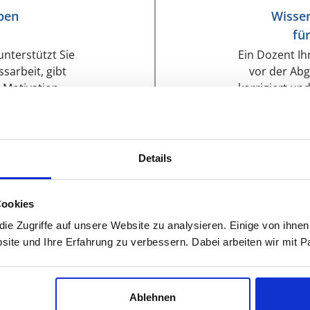
ben
Wissen
fü
unterstützt Sie
Ein Dozent Ih
sarbeit, gibt
vor der Abg
d Motivation.
korrigiert un
Details
Cookies
 ähnlichen Thema herausziehen?
e Zugriffe auf unsere Website zu analysieren. Einige von ihnen
 gut sehen, wie ein Kommilitone das gleiche oder ein ähnli
site und Ihre Erfahrung zu verbessern. Dabei arbeiten wir mit
 Artikel einer Fachzeitschrift. Die Bachelorarbeit hat in de
deutig benannt wird. Die Einleitung eines Lehrbuches ist d
ine andere, fremde Bachelorarbeit in die Hand zu nehmen.
Ablehnen