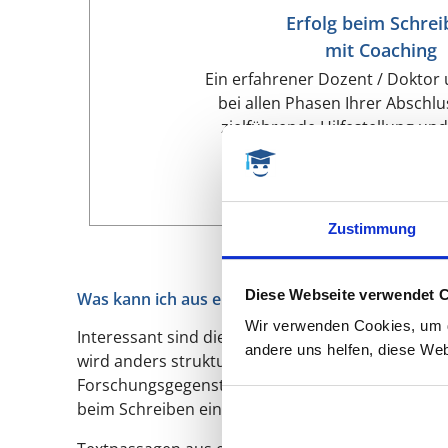
Erfolg beim Schrei
mit Coaching
Ein erfahrener Dozent / Doktor 
bei allen Phasen Ihrer Abschlus
zielführende Hilfestellung un
MEHR ERFAHREN
Zustimmung
Diese Webseite verwendet 
Was kann ich aus einer Bachelorarbeit zu einem
Wir verwenden Cookies, um di
Interessant sind die Gliederungen. Hier kann man
andere uns helfen, diese Web
wird anders strukturiert als ein Lehrbuch oder ein
Forschungsgegenstand, der in der Einleitung ein
beim Schreiben einer Bachelorarbeit auch mal e