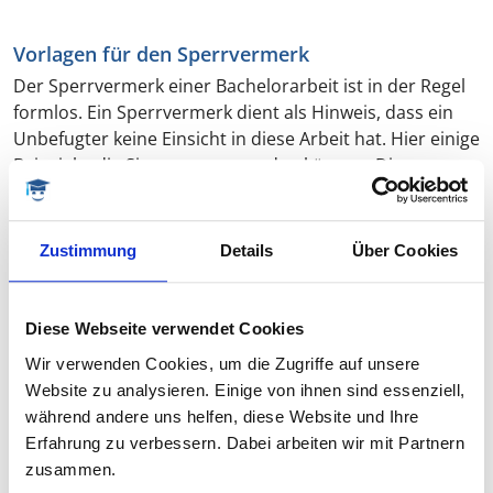
Vorlagen für den Sperrvermerk
Der Sperrvermerk einer Bachelorarbeit ist in der Regel
formlos. Ein Sperrvermerk dient als Hinweis, dass ein
Unbefugter keine Einsicht in diese Arbeit hat. Hier einige
Beispiele, die Sie gerne verwenden können. Diese
Formulierungen enthalten alle Angaben, die ein
Sperrvermerk einer Bachelorarbeit benötigt. Der
Vermerk gehört als zweite Seite zwischen das Deckblatt
Zustimmung
Details
Über Cookies
und Inhaltsverzeichnis.
Diese Webseite verwendet Cookies
Sperrvermerk BA Vorlage 1
Wir verwenden Cookies, um die Zugriffe auf unsere
Einfacher aber umfassender Sperrvermerk
Website zu analysieren. Einige von ihnen sind essenziell,
während andere uns helfen, diese Website und Ihre
Erfahrung zu verbessern. Dabei arbeiten wir mit Partnern
zusammen.