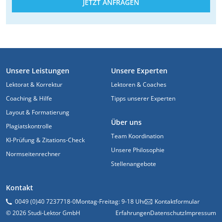
JETZT ANFRAGEN
FUSSZEILE
Unsere Leistungen
Unsere Experten
Lektorat & Korrektur
Lektoren & Coaches
Coaching & Hilfe
Tipps unserer Experten
Layout & Formatierung
Über uns
Plagiatskontrolle
Team Koordination
KI-Prüfung & Zitations-Check
Unsere Philosophie
Normseitenrechner
Stellenangebote
Kontakt
0049 (0)40 7237718-0
Montag-Freitag: 9-18 Uhr
Kontaktformular
© 2026 Studi-Lektor GmbH
Erfahrungen
Datenschutz
Impressum