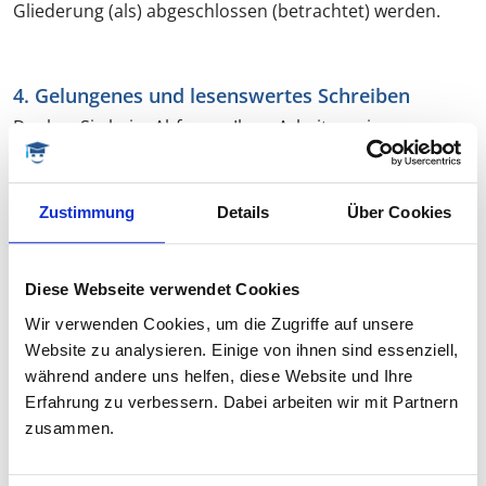
Gliederung (als) abgeschlossen (betrachtet) werden.
4. Gelungenes und lesenswertes Schreiben
Denken Sie beim Abfassen Ihrer Arbeit an einen
wissenschaftlich interessierten Leser, der klar und
umfassend informiert werden will. Versuchen Sie, dem
so gut wie möglich gerecht zu werden. Klar und
Zustimmung
Details
Über Cookies
verständlich zu formulieren bedeutet unter anderem,
auf unnötige Füllwörter und Exkurse zu verzichten.
Vielmehr ist es entscheidend – von Beginn an –, den
Diese Webseite verwendet Cookies
roten Faden zu finden und ihn bis zum Schluss nicht
Wir verwenden Cookies, um die Zugriffe auf unsere
mehr aus den Augen zu verlieren. Will man trotzdem
Website zu analysieren. Einige von ihnen sind essenziell,
mehrere Nebenaspekte unbedingt anführen, weil sie
während andere uns helfen, diese Website und Ihre
einem als wichtig erscheinen, dann sind diese häufig in
Erfahrung zu verbessern. Dabei arbeiten wir mit Partnern
Fußnoten besser aufgehoben als im Haupttext.
zusammen.
Einfach und gut lesbar zu schreiben heißt auch, das
fachliche Vokabular richtig zu dosieren. Eine