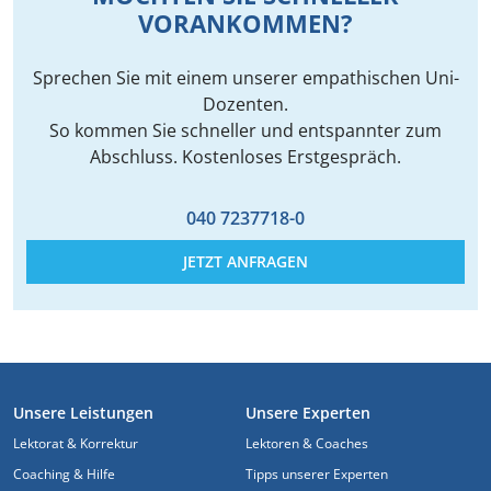
VORANKOMMEN?
Sprechen Sie mit einem unserer empathischen Uni-
Dozenten.
So kommen Sie schneller und entspannter zum
Abschluss. Kostenloses Erstgespräch.
040 7237718-0
JETZT ANFRAGEN
FUSSZEILE
Unsere Leistungen
Unsere Experten
Lektorat & Korrektur
Lektoren & Coaches
Coaching & Hilfe
Tipps unserer Experten