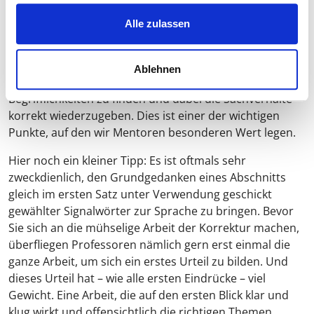
überflüssige Anhäufung von Fachbegriffen wirkt auf den
Alle zulassen
Leser „lästig“ und anstrengend, vorausgesetzt, Ihr
Professor hat nicht eine ausdrückliche Vorliebe für
übertriebenes „Fachchinesisch“. Es ist nicht immer ganz
Ablehnen
einfach, das richtige Maß an fachsprachlichen
Begrifflichkeiten zu finden und dabei die Sachverhalte
korrekt wiederzugeben. Dies ist einer der wichtigen
Punkte, auf den wir Mentoren besonderen Wert legen.
Hier noch ein kleiner Tipp: Es ist oftmals sehr
zweckdienlich, den Grundgedanken eines Abschnitts
gleich im ersten Satz unter Verwendung geschickt
gewählter Signalwörter zur Sprache zu bringen. Bevor
Sie sich an die mühselige Arbeit der Korrektur machen,
überfliegen Professoren nämlich gern erst einmal die
ganze Arbeit, um sich ein erstes Urteil zu bilden. Und
dieses Urteil hat – wie alle ersten Eindrücke – viel
Gewicht. Eine Arbeit, die auf den ersten Blick klar und
klug wirkt und offensichtlich die richtigen Themen