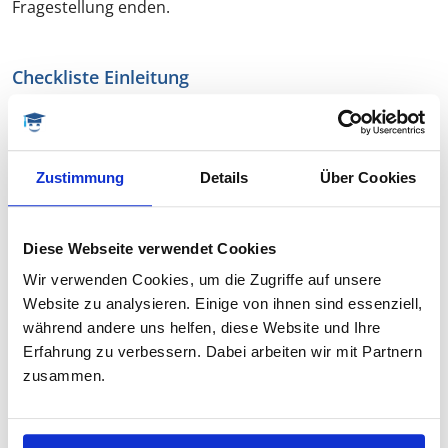
Fragestellung enden.
Checkliste Einleitung
Umfang ca. 10 % des gesamten Textumfanges
(ohne Literaturverzeichnis)
Zustimmung
Details
Über Cookies
Trichterförmig vom Bekannten zur Fragestellung
hinleiten
Alle wissenschaftlichen Fakten und Definitionen mit
Diese Webseite verwendet Cookies
Literaturhinweisen belegen
Wir verwenden Cookies, um die Zugriffe auf unsere
Zielsetzung und Fragestellung präzise und
Website zu analysieren. Einige von ihnen sind essenziell,
verständlich formulieren
während andere uns helfen, diese Website und Ihre
Erfahrung zu verbessern. Dabei arbeiten wir mit Partnern
zusammen.
1)
http://www.unimedizin-
mainz.de/mkg/studierende/infos-fuer-
doktoranden.html