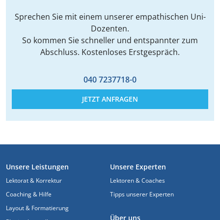
Sprechen Sie mit einem unserer empathischen Uni-
Dozenten.
So kommen Sie schneller und entspannter zum
Abschluss. Kostenloses Erstgespräch.
040 7237718-0
JETZT ANFRAGEN
FUSSZEILE
Unsere Leistungen
Unsere Experten
Lektorat & Korrektur
Lektoren & Coaches
Coaching & Hilfe
Tipps unserer Experten
Layout & Formatierung
Über uns