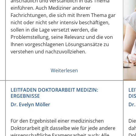
anschaulich und verständlich in das Thema
einführen. Auch Mediziner anderer
Fachrichtungen, die sich mit Ihrem Thema gar
nicht oder nicht sehr intensiv beschäftigen,
sollen in die Lage versetzt werden, die
Problemstellung, seine Relevanz und die von
Ihnen vorgeschlagenen Lösungsansätze zu
verstehen und nachzuvollziehen.
Weiterlesen
LEITFADEN DOKTORARBEIT MEDIZIN:
LE
ERGEBNISSE
DI
Dr. Evelyn Möller
Dr.
Für den Ergebnisteil einer medizinischen
Die
Doktorarbeit gilt dasselbe wie für jede andere
dah
wissenschaftliche Examensarbeit auch: Alle
Dok