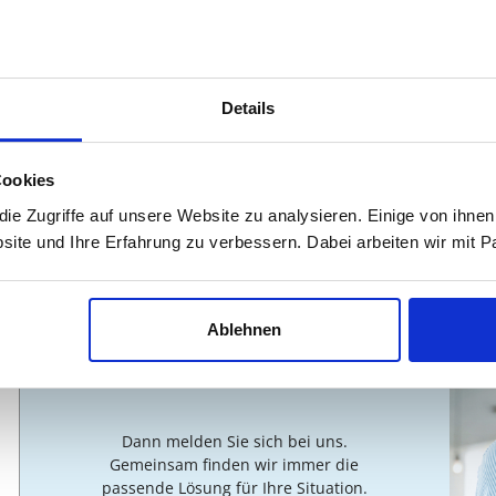
Prüfern "verteidigt" werden müssen. Die
Auf
Verteidigung - auch Disputation genannt - ist
ge
meist mit einer Präsentation verbunden.
für
gen
Details
Cookies
Weiterlesen
e Zugriffe auf unsere Website zu analysieren. Einige von ihnen
site und Ihre Erfahrung zu verbessern. Dabei arbeiten wir mit
MÖCHTEN SIE
Ablehnen
UNTERSTÜTZUNG?
Dann melden Sie sich bei uns.
Gemeinsam finden wir immer die
passende Lösung für Ihre Situation.