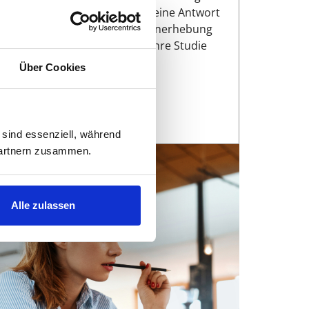
 welche Frage soll Ihre Studie eine Antwort
ben? Vor dem Beginn der Datenerhebung
 Ihre Doktorarbeit sollten Sie Ihre Studie
au planen.
Über Cookies
Weiterlesen
 sind essenziell, während
 Partnern zusammen.
Alle zulassen