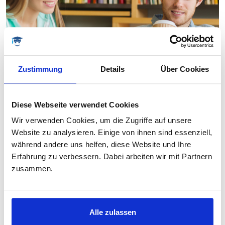
Zustimmung
Details
Über Cookies
Diese Webseite verwendet Cookies
MÖCHTEN SIE UNTERSTÜTZUNG?
Wir verwenden Cookies, um die Zugriffe auf unsere
Website zu analysieren. Einige von ihnen sind essenziell,
Dann melden Sie sich bei uns. Gemeinsam finden wir
immer die passende Lösung für Ihre Situation. Gerne
während andere uns helfen, diese Website und Ihre
beraten wir Sie kostenlos und unverbindlich.
Erfahrung zu verbessern. Dabei arbeiten wir mit Partnern
zusammen.
JETZT ANFRAGEN
Alle zulassen