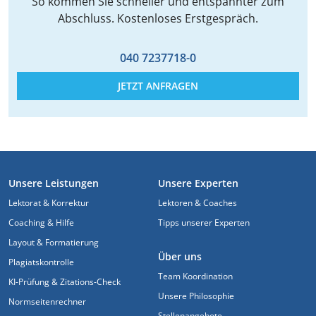
So kommen Sie schneller und entspannter zum
Abschluss. Kostenloses Erstgespräch.
040 7237718-0
JETZT ANFRAGEN
FUSSZEILE
Unsere Leistungen
Unsere Experten
Lektorat & Korrektur
Lektoren & Coaches
Coaching & Hilfe
Tipps unserer Experten
Layout & Formatierung
Über uns
Plagiatskontrolle
Team Koordination
KI-Prüfung & Zitations-Check
Unsere Philosophie
Normseitenrechner
Stellenangebote