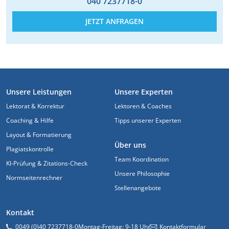
040 7237718-0
JETZT ANFRAGEN
FUSSZEILE
Unsere Leistungen
Unsere Experten
Lektorat & Korrektur
Lektoren & Coaches
Coaching & Hilfe
Tipps unserer Experten
Layout & Formatierung
Über uns
Plagiatskontrolle
Team Koordination
KI-Prüfung & Zitations-Check
Unsere Philosophie
Normseitenrechner
Stellenangebote
Kontakt
0049 (0)40 7237718-0
Montag-Freitag: 9-18 Uhr
Kontaktformular