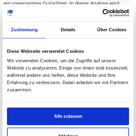
ein sogenanntes Gutachten. In dieser Analyse wird
sowohl der fachliche als auch der formale Teil der
Abschlussarbeit bewertet.
Zustimmung
Details
Über Cookies
Beispiel eines Gutachtens für eine Arbeit
Diese Webseite verwendet Cookies
Analyse der Eigenleistung
Wissenschaftliche Untersuchungen und Studien zielen
Wir verwenden Cookies, um die Zugriffe auf unsere
generell darauf ab, neue Erkenntnisse zu gewinnen. Bei
Website zu analysieren. Einige von ihnen sind essenziell,
einer Diplomarbeit gilt es, eine in einem
während andere uns helfen, diese Website und Ihre
überschaubaren Rahmen eng abgesteckte, klar
Erfahrung zu verbessern. Dabei arbeiten wir mit Partnern
umrissene wissenschaftliche Problemstellung – soweit
zusammen.
wie möglich selbstständig – zu bearbeiten. Eine reine
Zusammenfassung literaturbekannten Wissens liefert
kaum einen Gewinn an neuen Erkenntnissen. Eine
Alle zulassen
Ausnahme bildet die Auswertung bereits publizierter
Literatur in Bezug auf einen bestimmten Sachverhalt,
der so noch nicht betrachtet wurde. In diesem Fall kann