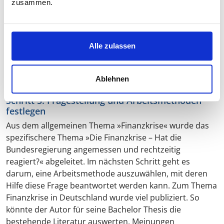
zusammen.
mögliche Hypothese: »Die Bundesregierung hat zu viele
Steuermittel zur Bewältigung der Krise eingesetzt.« Der
Autor der Bachelorthesis könnte aber auch eine ganz
andere Hypothese aufstellen. Mit Hilfe von Hypothesen
Alle zulassen
können Sie eigene Schwerpunkte bilden und Ihre
Untersuchung in eine Richtung lenken, die Ihnen zusagt.
Ablehnen
Schritt 5: Fragestellung und Arbeitsmethoden
festlegen
Aus dem allgemeinen Thema »Finanzkrise« wurde das
spezifischere Thema »Die Finanzkrise – Hat die
Bundesregierung angemessen und rechtzeitig
reagiert?« abgeleitet. Im nächsten Schritt geht es
darum, eine Arbeitsmethode auszuwählen, mit deren
Hilfe diese Frage beantwortet werden kann. Zum Thema
Finanzkrise in Deutschland wurde viel publiziert. So
könnte der Autor für seine Bachelor Thesis die
bestehende Literatur auswerten, Meinungen