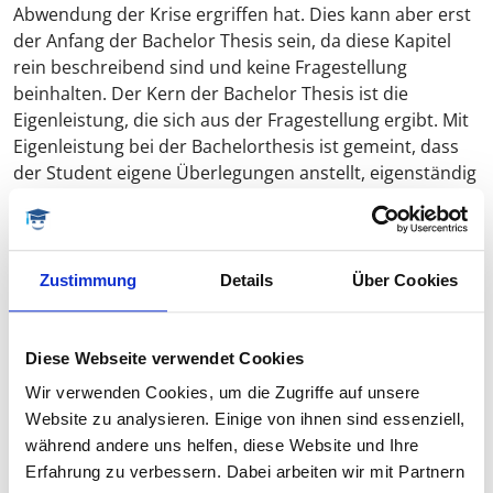
Abwendung der Krise ergriffen hat. Dies kann aber erst
der Anfang der Bachelor Thesis sein, da diese Kapitel
rein beschreibend sind und keine Fragestellung
beinhalten. Der Kern der Bachelor Thesis ist die
Eigenleistung, die sich aus der Fragestellung ergibt. Mit
Eigenleistung bei der Bachelorthesis ist gemeint, dass
der Student eigene Überlegungen anstellt, eigenständig
argumentiert und nicht nur aus der Literatur
allgemeine Sachverhalte wiedergibt.
Zustimmung
Details
Über Cookies
Schritt 4: Passende Hypothesen zum Thema der
Bachelorthesis formulieren
Ein häufig angewandtes Hilfsmittel der guten
Diese Webseite verwendet Cookies
wissenschaftlichen Praxis, um eigene Gedanken
Wir verwenden Cookies, um die Zugriffe auf unsere
anzuregen, ist die Bildung von Hypothesen. Unter eine
Website zu analysieren. Einige von ihnen sind essenziell,
Hypothese versteht man eine begründete Annahme.
während andere uns helfen, diese Website und Ihre
Eine Hypothese wird in Frageform formuliert und ist
Erfahrung zu verbessern. Dabei arbeiten wir mit Partnern
ergebnisoffen. Beim Thema Finanzkrise wäre eine