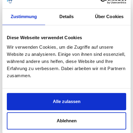
dieser Überweisungsbestätigung können Sie einen
Bildschirmausdruck (
Screenshot
) erzeugen und per E-
Mail verschicken. Unser Tipp: Auf Ihrem Rechner
Zustimmung
Details
Über Cookies
betätigen Sie dazu die "Druck"-Taste, rechts oben auf
der Tastatur über der "Entf"-Taste.
Diese Webseite verwendet Cookies
Wir verwenden Cookies, um die Zugriffe auf unsere
Traditionelle Überweisungen auf Papier
Website zu analysieren. Einige von ihnen sind essenziell,
Wenn Sie mit traditionellen Überweisungen auf Papier
während andere uns helfen, diese Website und Ihre
arbeiten, können Sie den Beleg mit Ihrem Smartphone
Erfahrung zu verbessern. Dabei arbeiten wir mit Partnern
fotografieren und uns das Foto Ihrer Überweisung per
zusammen.
Mail schicken.
Alle zulassen
LEKTORAT
Ablehnen
Ihre Arbeit wird vor der Abgabe überprüft.