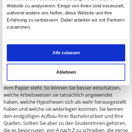
bessere Verständnis Ihrer Bachelorarbeit
Website zu analysieren. Einige von ihnen sind essenziell,
Die Erwartungen, die Sie in Ihrer Einleitung beim Leser
während andere uns helfen, diese Website und Ihre
wecken, sollten Sie nicht enttäuschen, sonst fühlt sich
Erfahrung zu verbessern. Dabei arbeiten wir mit Partnern
Ihr Rezipient an der Nase herumgeführt. Darüber
zusammen.
hinaus ist Ihre Einleitung ein Leitfaden für das bessere
Verständnis des Aufbaus Ihrer Bachelorarbeit. Sie soll
sich auch in dieser Hinsicht als nützlich erweisen.
Alle zulassen
Deshalb ist es ratsam, sie nicht zu Beginn bereits
endgültig verfassen zu wollen.
Ablehnen
Sie haben zwei Möglichkeiten: Beginnen Sie mit der
Einleitung, wenn der Hauptteil Ihrer Bachelorarbeit auf
dem Papier steht. So können Sie besser einschätzen,
welche Arbeitsweisen sie tatsächlich angewendet
haben, welche Hypothesen sich als wahr herausgestellt
haben und welche sie widerlegen konnten. Sie kennen
den endgültigen Aufbau Ihrer Bachelorarbeit und Ihre
Quellen. Sollten Sie aber zu den StudentInnen gehören,
die es bevorzugen, von A nach Z zu schreiben, die gerne