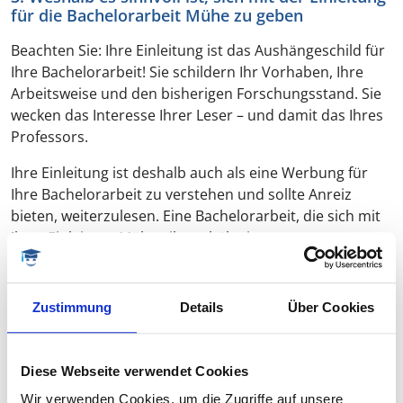
für die Bachelorarbeit Mühe zu geben
Beachten Sie: Ihre Einleitung ist das Aushängeschild für
Ihre Bachelorarbeit! Sie schildern Ihr Vorhaben, Ihre
Arbeitsweise und den bisherigen Forschungsstand. Sie
wecken das Interesse Ihrer Leser – und damit das Ihres
Professors.
Ihre Einleitung ist deshalb auch als eine Werbung für
Ihre Bachelorarbeit zu verstehen und sollte Anreiz
bieten, weiterzulesen. Eine Bachelorarbeit, die sich mit
Ihrer Einleitung Mühe gibt, erhält einen
Vertrauensvorschuss, auf dem sie aufbauen kann. Ihr
kleiner „Extra-Arbeitsaufwand“, den Sie mit Ihrer
Einleitung haben, wird sich sicher in der Bewertung
Zustimmung
Details
Über Cookies
Ihrer Bachelorarbeit niederschlagen.
Diese Webseite verwendet Cookies
4. Ihre Einleitung ist der Leitfaden für das
Wir verwenden Cookies, um die Zugriffe auf unsere