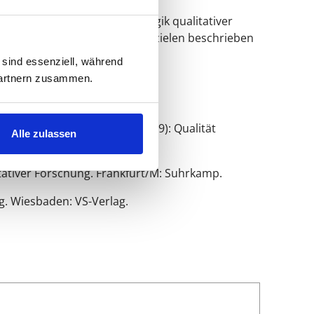
die von der operativen Eigenlogik qualitativer
tnisprozessen und Erkenntniszielen
beschrieben
 sind essenziell, während
 Partnern zusammen.
ag. Helfferich, Cornelia (2009): Qualität
Alle zulassen
erlag.
itativer Forschung. Frankfurt/M: Suhrkamp.
ng. Wiesbaden: VS-Verlag.