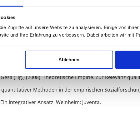
als Forscher/innen-
Persönlichkeit
zu tun (vgl. Breuer 2009), 
rch eine
spezifische Haltung gegenüber Wirklichkeit, Erkenn
Cookies
e Zugriffe auf unsere Website zu analysieren. Einige von ihnen
site und Ihre Erfahrung zu verbessern. Dabei arbeiten wir mit
Eine Einführung für die Forschungspraxis. Wiesbaden: VS-Verl
Ablehnen
tativer Einzelinterviews. 3. überarb. Aufl., Wiesbaden: VS-V
Gesa (Hg.) (2008): Theoretische Empirie. Zur Relevanz qual
und quantitativer Methoden in der empirischen Sozialforschu
 Ein integrativer Ansatz. Weinheim: Juventa.