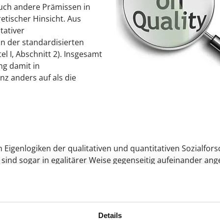
auch
andere Prämissen in
retischer
Hinsicht. Aus
tativer
in der standardisierten
el I, Abschnitt 2). Insgesamt
ung damit in
nz anders auf als die
n Eigenlogiken der qualitativen und quantitativen Sozialfor
sind sogar in egalitärer Weise gegenseitig aufeinander angew
egende Ausbildung von Nachwuchswissenschaftlern bzw. Nac
logischen Denkstil
nach wie vor stark oder rein quantitativ
ialforschung, wenn sie sich Methoden der qualitativen F
gten Problemen
stehen.
Details