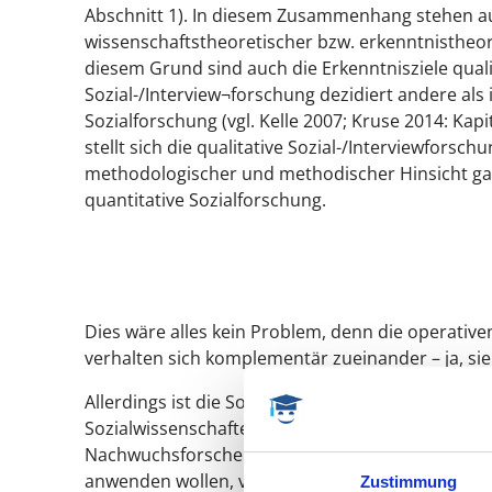
Abschnitt 1). In diesem Zusammenhang stehen 
wissenschaftstheoretischer
bzw.
erkenntnistheo
diesem Grund sind auch die
Erkenntnisziele
quali
Sozial-/Interview¬forschung dezidiert andere als 
Sozialforschung (vgl. Kelle 2007; Kruse 2014: Kapit
stellt sich die qualitative Sozial-/Interviewforsch
methodologischer
und
methodischer Hinsicht
ga
quantitative Sozialforschung.
Dies wäre alles kein Problem, denn die operative
verhalten sich komplementär zueinander – ja, sie 
Allerdings ist die
Sozialisation
– also die grundl
Sozialwissenschaften in Hinblick auf den
epistemo
Nachwuchsforscher/innen in der empirischen Soz
anwenden wollen, vor zahlreichen
denkstilbedin
Zustimmung