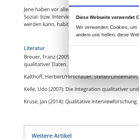
Jene haben vor allem erst einmal etwas mit sich 
Sozial- bzw. Interviewforschung, welche eben du
Diese Webseite verwendet 
werden kann‚ habituell irritiert‘ wird.
Wir verwenden Cookies, um di
andere uns helfen, diese Web
Literatur
Breuer, Franz (2009): Reflexive Grounded Theory. 
qualitativer Daten. Manual zur Durchführung quali
Kalthoff, Herbert/Hirschauer, Stefan/Lindemann, 
Kelle, Udo (2007): Die Integration qualitativer 
Kruse, Jan (2014): Qualitative Interviewforschung.
Weitere Artikel