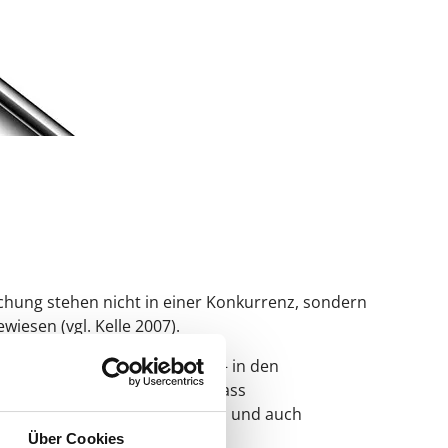
schung stehen nicht in einer Konkurrenz, sondern
iesen (vgl. Kelle 2007).
hwuchswissenschaftlerinnen – in den
 geprägt. Dies hat zur Folge, dass
orschung umfassender aneignen und auch
Über Cookies