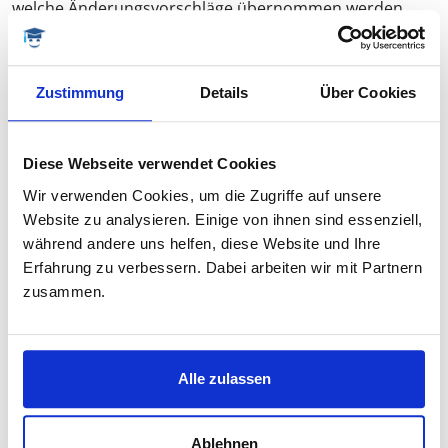
welche Änderungsvorschläge übernommen werden.
Außerdem kümmern wir uns um den ganzen
technischen Prozess der Online-Veröffentlichung.
Darüber hinaus können wir den Autorinnen und
Zustimmung
Details
Über Cookies
Autoren eine bescheidene finanzielle Entlohnung
anbieten. Einige Forschungsmethoden haben wir
derzeit noch nicht beschrieben, außerdem fehlen
Diese Webseite verwendet Cookies
Materialien für die Lehre. Vielleicht haben Sie aber auch
Wir verwenden Cookies, um die Zugriffe auf unsere
andere Ideen, um dieses Angebot zur qualitativen
Website zu analysieren. Einige von ihnen sind essenziell,
Forschung weiterzuentwickeln? Dann zögern Sie nicht,
während andere uns helfen, diese Website und Ihre
mich als Projektkoordinator zu kontaktieren.
Erfahrung zu verbessern. Dabei arbeiten wir mit Partnern
zusammen.
Weiterlesen:
Richtlinien für Beiträge
Alle zulassen
Weitere Artikel
Ablehnen