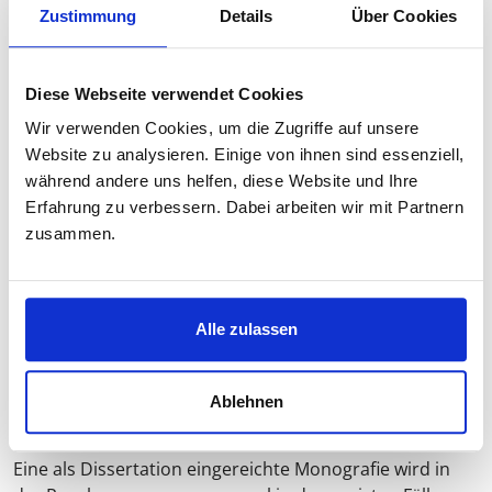
Zustimmung
Details
Über Cookies
4. Promovierende, die über ihre Betreuungspersonen
oder Forschungsinstitute Kontakte zu Fachzeitschriften
haben oder erhalten können
Diese Webseite verwendet Cookies
Viele Professorinnen und Professoren haben durch
Wir verwenden Cookies, um die Zugriffe auf unsere
eigene Publikationen häufig gute Kontakte zu
Website zu analysieren. Einige von ihnen sind essenziell,
Fachzeitschriften und -verlagen. Da die kumulative
während andere uns helfen, diese Website und Ihre
Promotion zum größeren Teil aus der Veröffentlichung
Erfahrung zu verbessern. Dabei arbeiten wir mit Partnern
von Fachartikeln und -aufsätzen besteht, können solche
zusammen.
Kontakte als flankierende Maßnahme hilfreich sein, um
die einzelnen Artikel anbieten und „unterbringen“ zu
können.
Alle zulassen
Ist es leichter und schneller, kumulativ zu
Ablehnen
promovieren als mit einer monografischen
Dissertation?
Eine als Dissertation eingereichte Monografie wird in