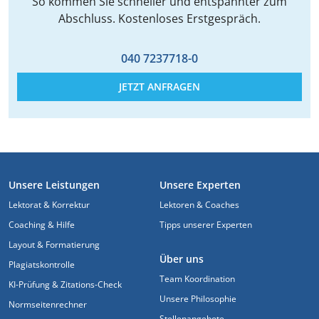
So kommen Sie schneller und entspannter zum
Abschluss. Kostenloses Erstgespräch.
040 7237718-0
JETZT ANFRAGEN
FUSSZEILE
Unsere Leistungen
Unsere Experten
Lektorat & Korrektur
Lektoren & Coaches
Coaching & Hilfe
Tipps unserer Experten
Layout & Formatierung
Über uns
Plagiatskontrolle
Team Koordination
KI-Prüfung & Zitations-Check
Unsere Philosophie
Normseitenrechner
Stellenangebote