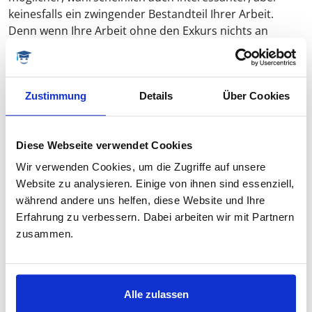
keinesfalls ein zwingender Bestandteil Ihrer Arbeit.
Denn wenn Ihre Arbeit ohne den Exkurs nichts an
Substanz verliert, ist dies ein Indiz dafür, dass es sich
um keinen notwendigen Bestandteil der Arbeit handelt.
In diesem Fall könnten Sie sich – allein schon aus
Zustimmung
Details
Über Cookies
arbeitsökonomischen Gründen – die Arbeit erleichtern,
indem Sie auf den Exkurs einfach verzichten. Der
Hauptteil Ihrer Dissertation ist mit hoher
Diese Webseite verwendet Cookies
Wahrscheinlichkeit Arbeit genug.
Wir verwenden Cookies, um die Zugriffe auf unsere
Website zu analysieren. Einige von ihnen sind essenziell,
Was sagen Betreuende zu Exkursen in
während andere uns helfen, diese Website und Ihre
Dissertationen?
Erfahrung zu verbessern. Dabei arbeiten wir mit Partnern
zusammen.
Zentral ist für viele Betreuende die Frage, ob der Exkurs
etwas zum Verständnis des Haupttextes beiträgt oder
ob die Untersuchung ohne ihn ebenso verständlich ist.
Alle zulassen
Eine rigorose Schlussfolgerung hieraus zieht der