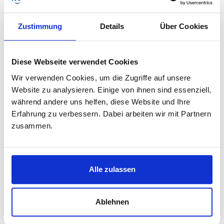
Zustimmung
Details
Über Cookies
Diese Webseite verwendet Cookies
Methode
Wir verwenden Cookies, um die Zugriffe auf unsere
Nun gilt es zu überlegen, mit welcher Methode die
Website zu analysieren. Einige von ihnen sind essenziell,
Fragestellung bearbeitet bzw. das Thema analysiert
während andere uns helfen, diese Website und Ihre
werden kann. Während es ab der Bachelorarbeit
Erfahrung zu verbessern. Dabei arbeiten wir mit Partnern
unabdingbar ist, die Methode offenzulegen, kann man
zusammen.
bei Hausarbeiten in dieser Hinsicht Nachsicht walten
lassen. Wenn man die Hausarbeit jedoch als Übungsfeld
für Abschlussarbeiten betrachtet, dann sind
Alle zulassen
methodische Vorüberlegungen auf jeden Fall
anzuraten.
Auf der Grundlage der eingangs kurz erwähnten
Ablehnen
methodischen Basis, der Hermeneutik, gilt es, ein