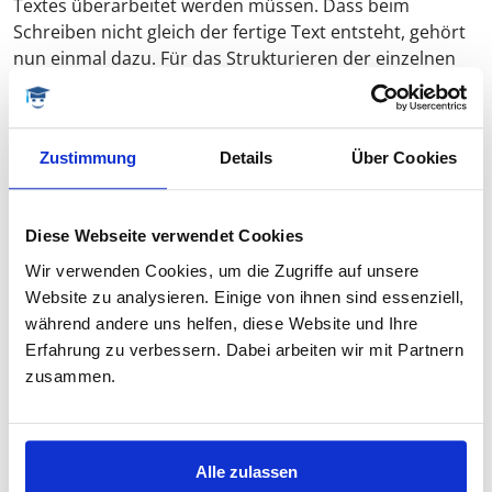
Textes überarbeitet werden müssen. Dass beim
Schreiben nicht gleich der fertige Text entsteht, gehört
nun einmal dazu. Für das Strukturieren der einzelnen
Kapitel kann es sehr hilfreich sein, zu Beginn z. B.
stichpunktartig zu notieren, was in dem jeweiligen
Kapitel thematisiert werden soll. Diese Stichpunkte
Zustimmung
Details
Über Cookies
lassen sich dann beim Schreiben schrittweise
abarbeiten.
Diese Webseite verwendet Cookies
Führen der Leserschaft
Wir verwenden Cookies, um die Zugriffe auf unsere
Es empfiehlt sich, auf Überleitungen und eine
Website zu analysieren. Einige von ihnen sind essenziell,
entsprechende Führung der Leser/ innen zu achten.
während andere uns helfen, diese Website und Ihre
Denn Sie dürfen nicht vergessen, dass die Leser/ innen
Erfahrung zu verbessern. Dabei arbeiten wir mit Partnern
nicht in Ihren Kopf schauen können, um zu erahnen,
zusammen.
was Sie als Schreiber/ in den Leserinnen und Lesern
mitteilen möchten. Nehmen Sie die Leser/ innen mit in
Ihre Gedankenwelt, denn in Hausarbeiten geht es auch
Alle zulassen
darum, immer wieder das eigene Vorgehen