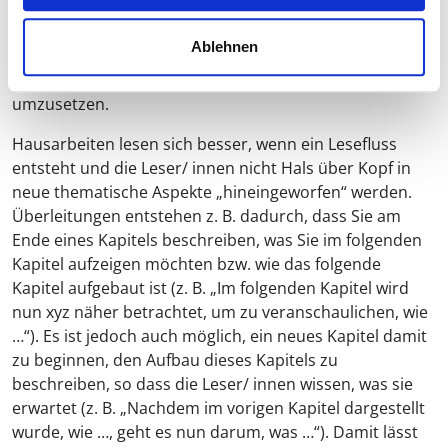
argumentativ zu vertreten (Warum machen Sie das
genau so und nicht anders?). Eine geeignete Führung
Ablehnen
der Leser/ innen bedeutet, die Wichtigkeit von
Überleitungssätzen zu erkennen und diese auch
umzusetzen.
Hausarbeiten lesen sich besser, wenn ein Lesefluss
entsteht und die Leser/ innen nicht Hals über Kopf in
neue thematische Aspekte „hineingeworfen“ werden.
Überleitungen entstehen z. B. dadurch, dass Sie am
Ende eines Kapitels beschreiben, was Sie im folgenden
Kapitel aufzeigen möchten bzw. wie das folgende
Kapitel aufgebaut ist (z. B. „Im folgenden Kapitel wird
nun xyz näher betrachtet, um zu veranschaulichen, wie
…“). Es ist jedoch auch möglich, ein neues Kapitel damit
zu beginnen, den Aufbau dieses Kapitels zu
beschreiben, so dass die Leser/ innen wissen, was sie
erwartet (z. B. „Nachdem im vorigen Kapitel dargestellt
wurde, wie …, geht es nun darum, was …“). Damit lässt