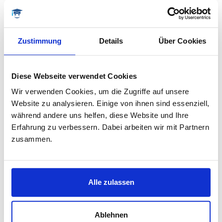
FLEXIBEL & TRANSPARENT
ohne lange Vertragsbindung
Zustimmung
Details
Über Cookies
JETZT ANFRAGEN
Diese Webseite verwendet Cookies
Wir verwenden Cookies, um die Zugriffe auf unsere
Website zu analysieren. Einige von ihnen sind essenziell,
ABLAUF & SETTING
während andere uns helfen, diese Website und Ihre
Erfahrung zu verbessern. Dabei arbeiten wir mit Partnern
zusammen.
Kostenlose Vorab-Beratung
Rufen Sie uns an oder schreiben Sie eine kurze
Anfrage über unsere
Kontaktseite
. Wir sind gut zu
Alle zulassen
erreichen – auch telefonisch. Teilen Sie uns mit, wo
Sie gerade stehen, was Ihnen wichtig ist und welches
Ziel Sie anstreben.
Ablehnen