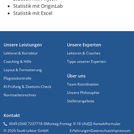
Statistik mit OriginLab
Statistik mit Excel
FUSSZEILE
Unsere Leistungen
Unsere Experten
Lektorat & Korrektur
Lektoren & Coaches
Coaching & Hilfe
Tipps unserer Experten
Layout & Formatierung
Über uns
Plagiatskontrolle
Team Koordination
KI-Prüfung & Zitations-Check
Unsere Philosophie
Normseitenrechner
Stellenangebote
Kontakt
0049 (0)40 7237718-0
Montag-Freitag: 9-18 Uhr
Kontaktformular
© 2026 Studi-Lektor GmbH
Erfahrungen
Datenschutz
Impressum