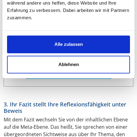
während andere uns helfen, diese Website und Ihre
MIT GUTEM GEFÜHL ABGEBEN?
Erfahrung zu verbessern. Dabei arbeiten wir mit Partnern
zusammen.
Wissenschaftliche Textarbeit
für eine bessere Note
Ein Dozent Ihres Fachbereichs liest Ihren Text
Alle zulassen
vor der Abgabe, gibt Ihnen Rückmeldung,
korrigiert und optimiert Ihre Abschlussarbeit.
Ablehnen
MEHR ERFAHREN
3. Ihr Fazit stellt Ihre Reflexionsfähigkeit unter
Beweis
Mit dem Fazit wechseln Sie von der inhaltlichen Ebene
auf die Meta-Ebene. Das heißt, Sie sprechen von einer
übergeordneten Sichtweise aus über Ihr Thema, den