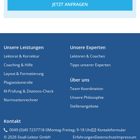
JETZT ANFRAGEN
FUSSZEILE
Unsere Leistungen
Unsere Experten
Lektorat & Korrektur
Lektoren & Coaches
Coaching & Hilfe
Tipps unserer Experten
Layout & Formatierung
Über uns
Plagiatskontrolle
Team Koordination
KI-Prüfung & Zitations-Check
Unsere Philosophie
Normseitenrechner
Stellenangebote
Kontakt
0049 (0)40 7237718-0
Montag-Freitag: 9-18 Uhr
Kontaktformular
© 2026 Studi-Lektor GmbH
Erfahrungen
Datenschutz
Impressum